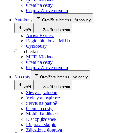
Čtení na cesty
Co je v Arrivě nového
Autobusy
Otevřít submenu
-
Autobusy
zpět
Zavřít submenu
Arriva Express
Regionální bus a MHD
Cyklobusy
Často hledáte
MHD Kladno
Čtení na cesty
Co je v Arrivě nového
Na cesty
Otevřít submenu
-
Na cesty
zpět
Zavřít submenu
Slevy z jízdného
Výlety a inspirace
Servis na palubě
Čtení na cesty
Mobilní aplikace
E-shop jízdenek
Přeprava skupin
Zájezdová doprava