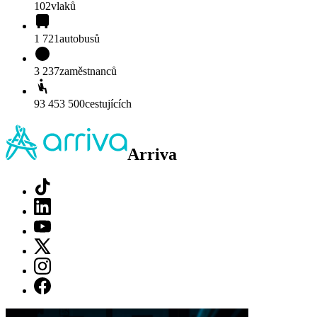
102
vlaků
1 721
autobusů
3 237
zaměstnanců
93 453 500
cestujících
Arriva