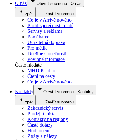
O nás
Otevřít submenu
-
O nás
zpět
Zavřít submenu
Co je v Arrivě nového
Profil společnosti a lidé
Servisy a reklama
Pomáháme
Udržitelná doprava
Pro média
Dceřiné společnosti
Povinné informace
Často hledáte
MHD Kladno
Čtení na cesty
Co je v Arrivě nového
Kontakty
Otevřít submenu
-
Kontakty
zpět
Zavřít submenu
Zákaznický servis
Prodejní místa
Kontakty na regiony
Časté dotazy
Hodnocení
Ztráty a nálezy