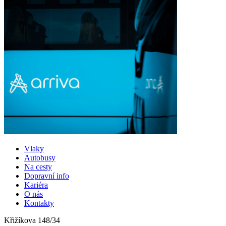
Vlaky
Autobusy
Na cesty
Dopravní info
Kariéra
O nás
Kontakty
Křižíkova 148/34