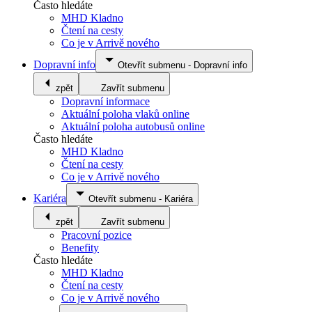
Často hledáte
MHD Kladno
Čtení na cesty
Co je v Arrivě nového
Dopravní info
Otevřít submenu
-
Dopravní info
zpět
Zavřít submenu
Dopravní informace
Aktuální poloha vlaků online
Aktuální poloha autobusů online
Často hledáte
MHD Kladno
Čtení na cesty
Co je v Arrivě nového
Kariéra
Otevřít submenu
-
Kariéra
zpět
Zavřít submenu
Pracovní pozice
Benefity
Často hledáte
MHD Kladno
Čtení na cesty
Co je v Arrivě nového