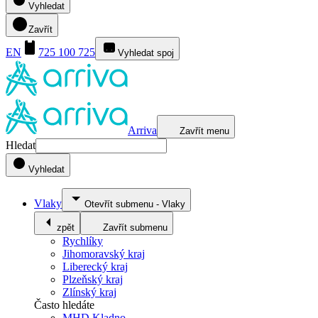
Vyhledat
Zavřít
EN
725 100 725
Vyhledat spoj
Arriva
Zavřít menu
Hledat
Vyhledat
Vlaky
Otevřít submenu
-
Vlaky
zpět
Zavřít submenu
Rychlíky
Jihomoravský kraj
Liberecký kraj
Plzeňský kraj
Zlínský kraj
Často hledáte
MHD Kladno