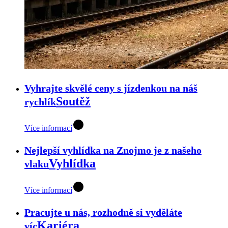
Vyhrajte skvělé ceny s jízdenkou na náš
Soutěž
rychlík
Více informací
Nejlepší vyhlídka na Znojmo je z našeho
Vyhlídka
vlaku
Více informací
Pracujte u nás, rozhodně si vyděláte
Kariéra
víc