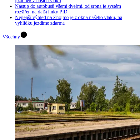
jízdenek z našich vlaků
Nástup do autobusů všemi dveřmi, od srpna je systém
rozšířen na další linky PID
Nejlepší výhled na Znojmo je z okna našeho vlaku, na
vyhlídku jezdíme zdarma
Všechny