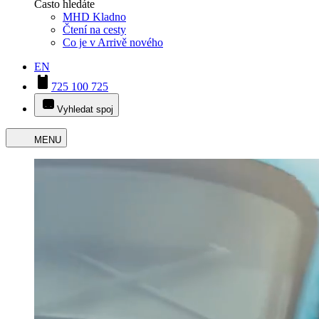
Často hledáte
MHD Kladno
Čtení na cesty
Co je v Arrivě nového
EN
725 100 725
Vyhledat spoj
MENU