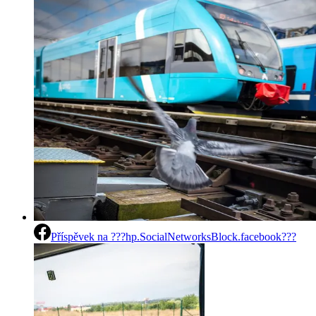
Příspěvek na
???hp.SocialNetworksBlock.facebook???