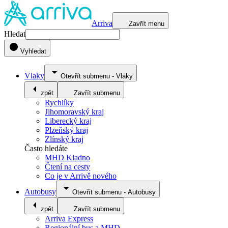
Arriva
Zavřít menu
Hledat
Vyhledat
Vlaky
Otevřít submenu
-
Vlaky
zpět
Zavřít submenu
Rychlíky
Jihomoravský kraj
Liberecký kraj
Plzeňský kraj
Zlínský kraj
Často hledáte
MHD Kladno
Čtení na cesty
Co je v Arrivě nového
Autobusy
Otevřít submenu
-
Autobusy
zpět
Zavřít submenu
Arriva Express
Regionální bus a MHD