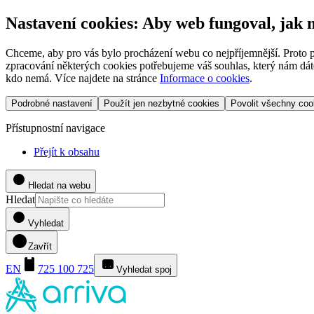
Nastavení cookies: Aby web fungoval, jak
Chceme, aby pro vás bylo procházení webu co nejpříjemnější. Proto p
zpracování některých cookies potřebujeme váš souhlas, který nám dáte
kdo nemá. Více najdete na stránce
Informace o cookies
.
Podrobné nastavení
Použít jen nezbytné cookies
Povolit všechny coo
Přístupnostní navigace
Přejít k obsahu
Hledat na webu
Hledat
Vyhledat
Zavřít
EN
725 100 725
Vyhledat spoj