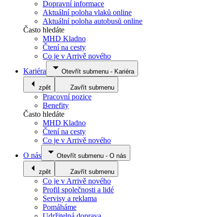
Dopravní informace
Aktuální poloha vlaků online
Aktuální poloha autobusů online
Často hledáte
MHD Kladno
Čtení na cesty
Co je v Arrivě nového
Kariéra
Otevřít submenu
-
Kariéra
zpět
Zavřít submenu
Pracovní pozice
Benefity
Často hledáte
MHD Kladno
Čtení na cesty
Co je v Arrivě nového
O nás
Otevřít submenu
-
O nás
zpět
Zavřít submenu
Co je v Arrivě nového
Profil společnosti a lidé
Servisy a reklama
Pomáháme
Udržitelná doprava