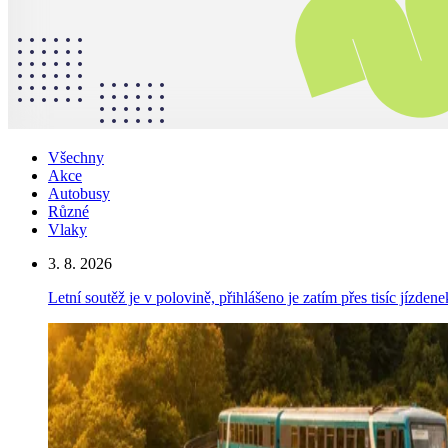
Všechny
Akce
Autobusy
Různé
Vlaky
3. 8. 2026
Letní soutěž je v polovině, přihlášeno je zatím přes tisíc jízden