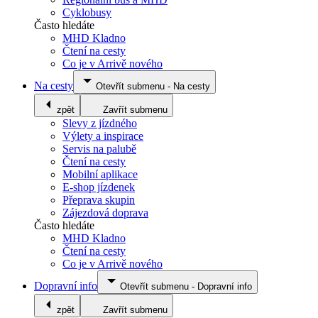
Cyklobusy
Často hledáte
MHD Kladno
Čtení na cesty
Co je v Arrivě nového
Na cesty
Otevřít submenu
-
Na cesty
zpět
Zavřít submenu
Slevy z jízdného
Výlety a inspirace
Servis na palubě
Čtení na cesty
Mobilní aplikace
E-shop jízdenek
Přeprava skupin
Zájezdová doprava
Často hledáte
MHD Kladno
Čtení na cesty
Co je v Arrivě nového
Dopravní info
Otevřít submenu
-
Dopravní info
zpět
Zavřít submenu