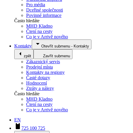
Pro média
Dceřiné společnosti
Povinné informace
Často hledáte
MHD Kladno
Čtení na cesty
Co je v Arrivě nového
Kontakty
Otevřít submenu
-
Kontakty
zpět
Zavřít submenu
Zákaznický servis
Prodejní místa
Kontakty na regiony
Časté dotazy
Hodnocení
Ztráty a nálezy
Často hledáte
MHD Kladno
Čtení na cesty
Co je v Arrivě nového
EN
725 100 725