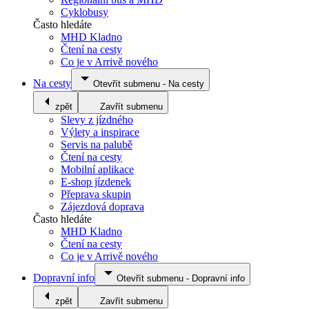
Cyklobusy
Často hledáte
MHD Kladno
Čtení na cesty
Co je v Arrivě nového
Na cesty
Otevřít submenu
-
Na cesty
zpět
Zavřít submenu
Slevy z jízdného
Výlety a inspirace
Servis na palubě
Čtení na cesty
Mobilní aplikace
E-shop jízdenek
Přeprava skupin
Zájezdová doprava
Často hledáte
MHD Kladno
Čtení na cesty
Co je v Arrivě nového
Dopravní info
Otevřít submenu
-
Dopravní info
zpět
Zavřít submenu