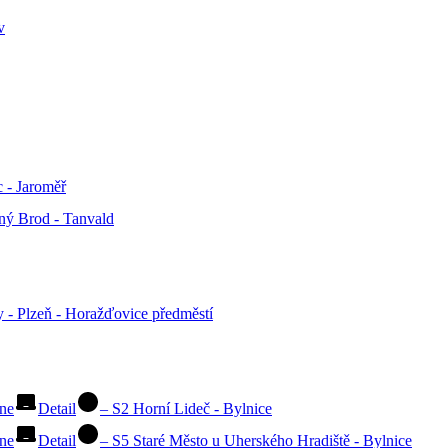
v
 - Jaroměř
ný Brod - Tanvald
 - Plzeň - Horažďovice předměstí
ine
Detail
–
S2 Horní Lideč - Bylnice
ine
Detail
–
S5 Staré Město u Uherského Hradiště - Bylnice