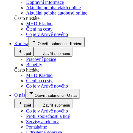
Dopravní informace
Aktuální poloha vlaků online
Aktuální poloha autobusů online
Často hledáte
MHD Kladno
Čtení na cesty
Co je v Arrivě nového
Kariéra
Otevřít submenu
-
Kariéra
zpět
Zavřít submenu
Pracovní pozice
Benefity
Často hledáte
MHD Kladno
Čtení na cesty
Co je v Arrivě nového
O nás
Otevřít submenu
-
O nás
zpět
Zavřít submenu
Co je v Arrivě nového
Profil společnosti a lidé
Servisy a reklama
Pomáháme
Udržitelná doprava