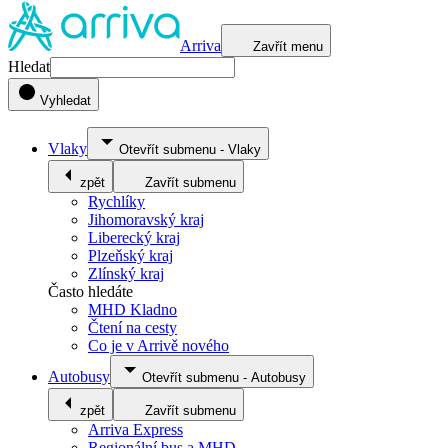
Arriva
Zavřít menu
Hledat
Vyhledat
Vlaky
Otevřít submenu
-
Vlaky
zpět
Zavřít submenu
Rychlíky
Jihomoravský kraj
Liberecký kraj
Plzeňský kraj
Zlínský kraj
Často hledáte
MHD Kladno
Čtení na cesty
Co je v Arrivě nového
Autobusy
Otevřít submenu
-
Autobusy
zpět
Zavřít submenu
Arriva Express
Regionální bus a MHD