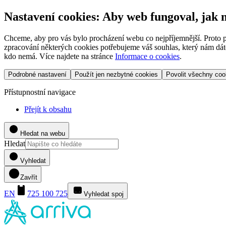
Nastavení cookies: Aby web fungoval, jak
Chceme, aby pro vás bylo procházení webu co nejpříjemnější. Proto p
zpracování některých cookies potřebujeme váš souhlas, který nám dáte
kdo nemá. Více najdete na stránce
Informace o cookies
.
Podrobné nastavení
Použít jen nezbytné cookies
Povolit všechny coo
Přístupnostní navigace
Přejít k obsahu
Hledat na webu
Hledat
Vyhledat
Zavřít
EN
725 100 725
Vyhledat spoj