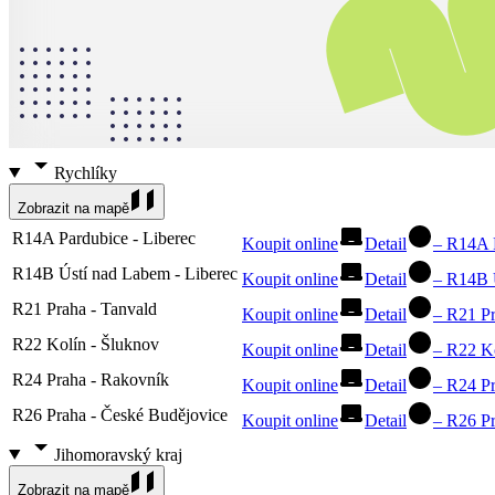
Rychlíky
Zobrazit na mapě
R14A Pardubice - Liberec
Koupit online
Detail
–
R14A P
R14B Ústí nad Labem - Liberec
Koupit online
Detail
–
R14B Ú
R21 Praha - Tanvald
Koupit online
Detail
–
R21 Pr
R22 Kolín - Šluknov
Koupit online
Detail
–
R22 Ko
R24 Praha - Rakovník
Koupit online
Detail
–
R24 Pr
R26 Praha - České Budějovice
Koupit online
Detail
–
R26 Pr
Jihomoravský kraj
Zobrazit na mapě