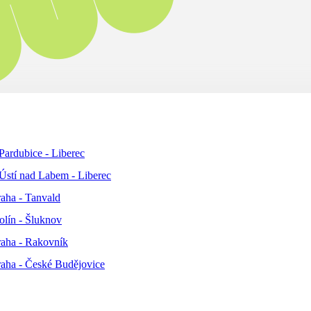
ardubice - Liberec
stí nad Labem - Liberec
aha - Tanvald
lín - Šluknov
aha - Rakovník
aha - České Budějovice