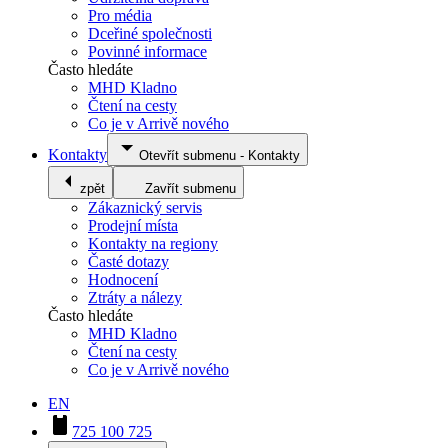
Pro média
Dceřiné společnosti
Povinné informace
Často hledáte
MHD Kladno
Čtení na cesty
Co je v Arrivě nového
Kontakty
Otevřít submenu
-
Kontakty
zpět
Zavřít submenu
Zákaznický servis
Prodejní místa
Kontakty na regiony
Časté dotazy
Hodnocení
Ztráty a nálezy
Často hledáte
MHD Kladno
Čtení na cesty
Co je v Arrivě nového
EN
725 100 725