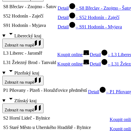
S8 Břeclav - Znojmo - Šatov
Detail
–
S8 Břeclav - Znojmo - Šato
S52 Hodonín - Zaječí
Detail
–
S52 Hodonín - Zaječí
S91 Hodonín - Myjava
Detail
–
S91 Hodonín - Myjava
Liberecký kraj
Zobrazit na mapě
L3 Liberec - Jaroměř
Koupit online
Detail
–
L3 Liberec
L31 Železný Brod - Tanvald
Koupit online
Detail
–
L31 Želez
Plzeňský kraj
Zobrazit na mapě
P1 Pňovany - Plzeň - Horažďovice předměstí
Detail
–
P1 Pňovany
Zlínský kraj
Zobrazit na mapě
S2 Horní Lideč - Bylnice
Koupit onl
S5 Staré Město u Uherského Hradiště - Bylnice
Koupit onl