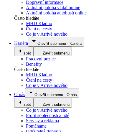
Dopravní informace
Aktuální poloha vlaků online
Aktuální poloha autobusů online
Často hledáte
MHD Kladno
Čtení na cesty
Co je v Arrivě nového
Kariéra
Otevřít submenu
-
Kariéra
zpět
Zavřít submenu
Pracovní pozice
Benefity
Často hledáte
MHD Kladno
Čtení na cesty
Co je v Arrivě nového
O nás
Otevřít submenu
-
O nás
zpět
Zavřít submenu
Co je v Arrivě nového
Profil společnosti a lidé
Servisy a reklama
Pomáháme
Udržitelná doprava