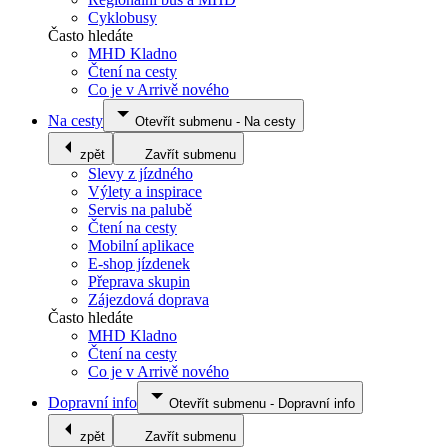
Cyklobusy
Často hledáte
MHD Kladno
Čtení na cesty
Co je v Arrivě nového
Na cesty
Otevřít submenu
-
Na cesty
zpět
Zavřít submenu
Slevy z jízdného
Výlety a inspirace
Servis na palubě
Čtení na cesty
Mobilní aplikace
E-shop jízdenek
Přeprava skupin
Zájezdová doprava
Často hledáte
MHD Kladno
Čtení na cesty
Co je v Arrivě nového
Dopravní info
Otevřít submenu
-
Dopravní info
zpět
Zavřít submenu