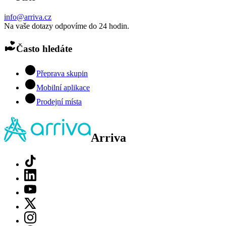
info@arriva.cz
Na vaše dotazy odpovíme do 24 hodin.
Často hledáte
Přeprava skupin
Mobilní aplikace
Prodejní místa
Arriva