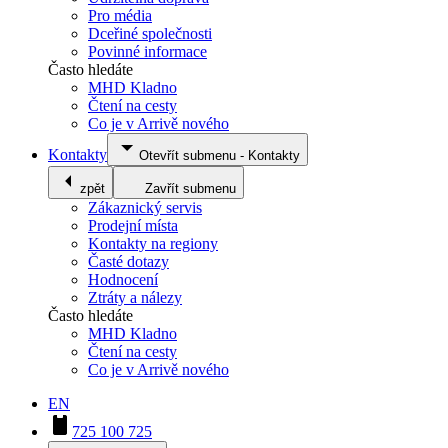
Pro média
Dceřiné společnosti
Povinné informace
Často hledáte
MHD Kladno
Čtení na cesty
Co je v Arrivě nového
Kontakty
Otevřít submenu
-
Kontakty
zpět
Zavřít submenu
Zákaznický servis
Prodejní místa
Kontakty na regiony
Časté dotazy
Hodnocení
Ztráty a nálezy
Často hledáte
MHD Kladno
Čtení na cesty
Co je v Arrivě nového
EN
725 100 725