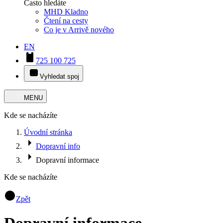
Často hledáte
MHD Kladno
Čtení na cesty
Co je v Arrivě nového
EN
725 100 725
Vyhledat spoj
MENU
Kde se nacházíte
Úvodní stránka
Dopravní info
Dopravní informace
Kde se nacházíte
Zpět