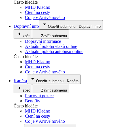
Často hledáte
MHD Kladno
Čtení na cesty
Co je v Arrivě nového
Dopravní info
Otevřít submenu
-
Dopravní info
zpět
Zavřít submenu
Dopravní informace
Aktuální poloha vlaků online
Aktuální poloha autobusů online
Často hledáte
MHD Kladno
Čtení na cesty
Co je v Arrivě nového
Kariéra
Otevřít submenu
-
Kariéra
zpět
Zavřít submenu
Pracovní pozice
Benefity
Často hledáte
MHD Kladno
Čtení na cesty
Co je v Arrivě nového