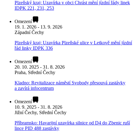
Plzeňský kraj: Uzavírka v obci Chrást mění jízdní řády linek
IDPK 221, 231, 253
Omezení
19. 1. 2026 - 13. 9. 2026
Západní Čechy
Plzeňský kraj: Uzavírka Plzeňské ulice v Letkově mění jízdní
řád linky IDPK 336
Omezení
20. 10. 2025 - 31. 8. 2026
Praha, Střední Čechy
Kladno: Revitalizace náměstí Svobody přesouvá zastávky
a zavírá infocentrum
Omezení
10. 9. 2025 - 31. 8. 2026
Jižní Čechy, Střední Čechy
Příbramsko: Havarijní uzavírka silnice od D4 do Zbenic ruší
lince PID 488 zastávky