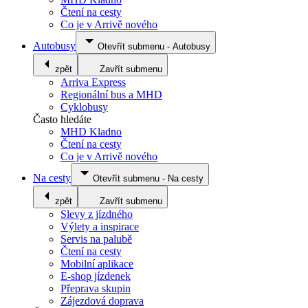
Čtení na cesty
Co je v Arrivě nového
Autobusy
Otevřít submenu
-
Autobusy
zpět
Zavřít submenu
Arriva Express
Regionální bus a MHD
Cyklobusy
Často hledáte
MHD Kladno
Čtení na cesty
Co je v Arrivě nového
Na cesty
Otevřít submenu
-
Na cesty
zpět
Zavřít submenu
Slevy z jízdného
Výlety a inspirace
Servis na palubě
Čtení na cesty
Mobilní aplikace
E-shop jízdenek
Přeprava skupin
Zájezdová doprava