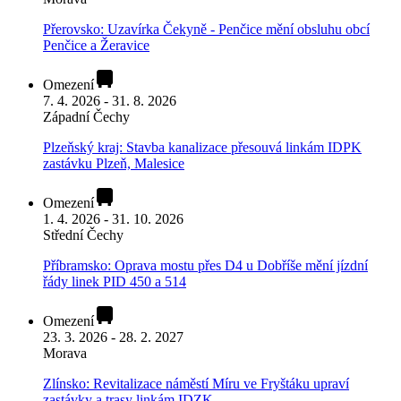
Přerovsko: Uzavírka Čekyně - Penčice mění obsluhu obcí
Penčice a Žeravice
Omezení
7. 4. 2026 - 31. 8. 2026
Západní Čechy
Plzeňský kraj: Stavba kanalizace přesouvá linkám IDPK
zastávku Plzeň, Malesice
Omezení
1. 4. 2026 - 31. 10. 2026
Střední Čechy
Příbramsko: Oprava mostu přes D4 u Dobříše mění jízdní
řády linek PID 450 a 514
Omezení
23. 3. 2026 - 28. 2. 2027
Morava
Zlínsko: Revitalizace náměstí Míru ve Fryštáku upraví
zastávky a trasy linkám IDZK