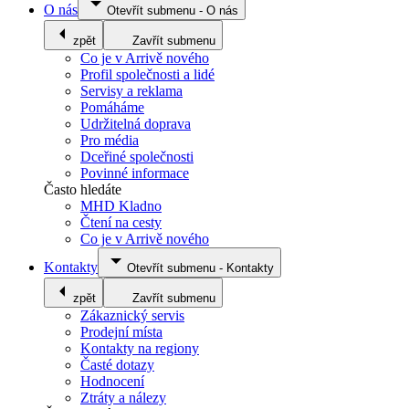
O nás
Otevřít submenu
-
O nás
zpět
Zavřít submenu
Co je v Arrivě nového
Profil společnosti a lidé
Servisy a reklama
Pomáháme
Udržitelná doprava
Pro média
Dceřiné společnosti
Povinné informace
Často hledáte
MHD Kladno
Čtení na cesty
Co je v Arrivě nového
Kontakty
Otevřít submenu
-
Kontakty
zpět
Zavřít submenu
Zákaznický servis
Prodejní místa
Kontakty na regiony
Časté dotazy
Hodnocení
Ztráty a nálezy