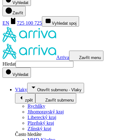
Vyhledat
Zavřít
EN
725 100 725
Vyhledat spoj
Arriva
Zavřít menu
Hledat
Vyhledat
Vlaky
Otevřít submenu
-
Vlaky
zpět
Zavřít submenu
Rychlíky
Jihomoravský kraj
Liberecký kraj
Plzeňský kraj
Zlínský kraj
Často hledáte
MHD Kladno