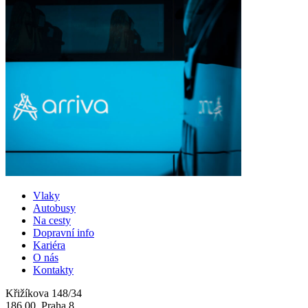
Vlaky
Autobusy
Na cesty
Dopravní info
Kariéra
O nás
Kontakty
Křižíkova 148/34
186 00 Praha 8