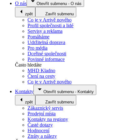
O nás
Otevřít submenu
-
O nás
zpět
Zavřít submenu
Co je v Arrivě nového
Profil společnosti a lidé
Servisy a reklama
Pomáháme
Udržitelná doprava
Pro média
Dceřiné společnosti
Povinné informace
Často hledáte
MHD Kladno
Čtení na cesty
Co je v Arrivě nového
Kontakty
Otevřít submenu
-
Kontakty
zpět
Zavřít submenu
Zákaznický servis
Prodejní místa
Kontakty na regiony
Časté dotazy
Hodnocení
Ztráty a nálezy