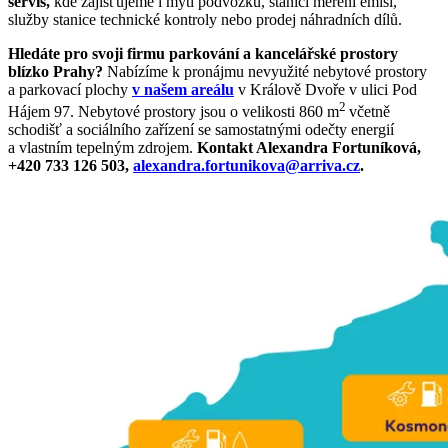
servis,
kde zajišťujeme i mytí podvozků, stanici měření emisí,
služby stanice technické kontroly nebo prodej náhradních dílů.
Hledáte pro svoji firmu parkování a kancelářské prostory
blízko Prahy?
Nabízíme k pronájmu nevyužité nebytové prostory
a parkovací plochy
v našem areálu
v Králově Dvoře v ulici Pod
2
Hájem 97. Nebytové prostory jsou o velikosti
860 m
včetně
schodišť a sociálního zařízení se
samostatnými odečty energií
a
vlastním tepelným zdrojem.
Kontakt Alexandra Fortuníková,
+420 733 126 503,
alexandra.fortunikova@arriva.cz
.