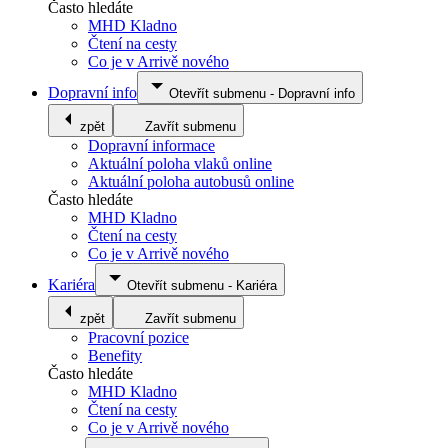
Často hledáte
MHD Kladno
Čtení na cesty
Co je v Arrivě nového
Dopravní info
Otevřít submenu
-
Dopravní info
zpět
Zavřít submenu
Dopravní informace
Aktuální poloha vlaků online
Aktuální poloha autobusů online
Často hledáte
MHD Kladno
Čtení na cesty
Co je v Arrivě nového
Kariéra
Otevřít submenu
-
Kariéra
zpět
Zavřít submenu
Pracovní pozice
Benefity
Často hledáte
MHD Kladno
Čtení na cesty
Co je v Arrivě nového