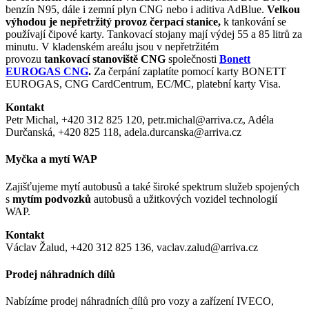
benzín N95, dále i zemní plyn CNG nebo i aditiva AdBlue.
Velkou
výhodou je nepřetržitý provoz čerpací stanice,
k tankování se
používají čipové karty. Tankovací stojany mají výdej 55 a 85 litrů za
minutu. V kladenském areálu jsou v nepřetržitém
provozu
tankovací stanoviště CNG
společnosti
Bonett
EUROGAS CNG
.
Za čerpání zaplatíte pomocí karty BONETT
EUROGAS, CNG CardCentrum, EC/MC, platební karty Visa.
Kontakt
Petr Michal, +420 312 825 120, petr.michal@arriva.cz, Adéla
Durčanská, +420 825 118, adela.durcanska@arriva.cz
Myčka a mytí WAP
Zajišťujeme mytí autobusů a také široké spektrum služeb spojených
s
mytím podvozků
autobusů a užitkových vozidel technologií
WAP.
Kontakt
Václav Žalud, +420 312 825 136, vaclav.zalud@arriva.cz
Prodej náhradních dílů
Nabízíme prodej náhradních dílů pro vozy a zařízení IVECO,