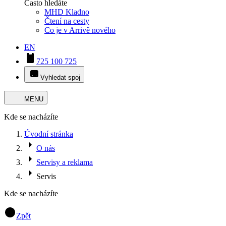
Často hledáte
MHD Kladno
Čtení na cesty
Co je v Arrivě nového
EN
725 100 725
Vyhledat spoj
MENU
Kde se nacházíte
Úvodní stránka
O nás
Servisy a reklama
Servis
Kde se nacházíte
Zpět