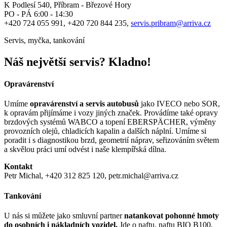
K Podlesí 540, Příbram - Březové Hory
PO - PÁ 6:00 - 14:30
+420 724 055 991, +420 720 844 235,
servis.pribram@arriva.cz
Servis, myčka, tankování
Náš největší servis? Kladno!
Opravárenství
Umíme
opravárenství a servis autobusů
jako
IVECO nebo SOR,
k opravám přijímáme i vozy jiných značek. Provádíme také opravy
brzdových systémů WABCO a topení EBERSPÄCHER, výměny
provozních olejů, chladicích kapalin a dalších náplní. Umíme si
poradit i s diagnostikou brzd, geometrií náprav, seřizováním světem
a skvělou práci umí odvést i naše klempířská dílna.
Kontakt
Petr Michal, +420 312 825 120, petr.michal@arriva.cz
Tankování
U nás si můžete jako smluvní partner
natankovat pohonné hmoty
do osobních i nákladních vozidel.
Jde o naftu, naftu BIO B100,