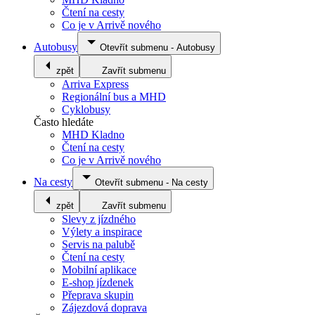
Čtení na cesty
Co je v Arrivě nového
Autobusy
Otevřít submenu
-
Autobusy
zpět
Zavřít submenu
Arriva Express
Regionální bus a MHD
Cyklobusy
Často hledáte
MHD Kladno
Čtení na cesty
Co je v Arrivě nového
Na cesty
Otevřít submenu
-
Na cesty
zpět
Zavřít submenu
Slevy z jízdného
Výlety a inspirace
Servis na palubě
Čtení na cesty
Mobilní aplikace
E-shop jízdenek
Přeprava skupin
Zájezdová doprava