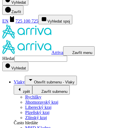
Vyhledat
Zavřít
EN
725 100 725
Vyhledat spoj
Arriva
Zavřít menu
Hledat
Vyhledat
Vlaky
Otevřít submenu
-
Vlaky
zpět
Zavřít submenu
Rychlíky
Jihomoravský kraj
Liberecký kraj
Plzeňský kraj
Zlínský kraj
Často hledáte
MHD Kladno