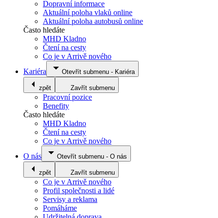
Dopravní informace
Aktuální poloha vlaků online
Aktuální poloha autobusů online
Často hledáte
MHD Kladno
Čtení na cesty
Co je v Arrivě nového
Kariéra
Otevřít submenu
-
Kariéra
zpět
Zavřít submenu
Pracovní pozice
Benefity
Často hledáte
MHD Kladno
Čtení na cesty
Co je v Arrivě nového
O nás
Otevřít submenu
-
O nás
zpět
Zavřít submenu
Co je v Arrivě nového
Profil společnosti a lidé
Servisy a reklama
Pomáháme
Udržitelná doprava