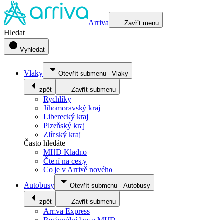
Arriva
Zavřít menu
Hledat
Vyhledat
Vlaky
Otevřít submenu
-
Vlaky
zpět
Zavřít submenu
Rychlíky
Jihomoravský kraj
Liberecký kraj
Plzeňský kraj
Zlínský kraj
Často hledáte
MHD Kladno
Čtení na cesty
Co je v Arrivě nového
Autobusy
Otevřít submenu
-
Autobusy
zpět
Zavřít submenu
Arriva Express
Regionální bus a MHD