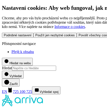
Nastavení cookies: Aby web fungoval, jak
Chceme, aby pro vás bylo procházení webu co nejpříjemnější. Proto p
zpracování některých cookies potřebujeme váš souhlas, který nám dáte
kdo nemá. Více najdete na stránce
Informace o cookies
.
Podrobné nastavení
Použít jen nezbytné cookies
Povolit všechny coo
Přístupnostní navigace
Přejít k obsahu
Hledat na webu
Hledat
Vyhledat
Zavřít
EN
725 100 725
Vyhledat spoj