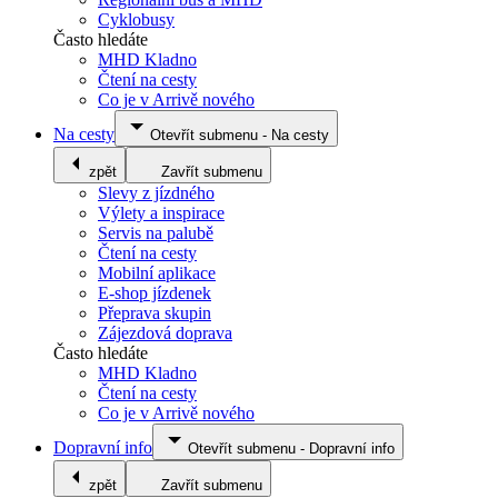
Cyklobusy
Často hledáte
MHD Kladno
Čtení na cesty
Co je v Arrivě nového
Na cesty
Otevřít submenu
-
Na cesty
zpět
Zavřít submenu
Slevy z jízdného
Výlety a inspirace
Servis na palubě
Čtení na cesty
Mobilní aplikace
E-shop jízdenek
Přeprava skupin
Zájezdová doprava
Často hledáte
MHD Kladno
Čtení na cesty
Co je v Arrivě nového
Dopravní info
Otevřít submenu
-
Dopravní info
zpět
Zavřít submenu