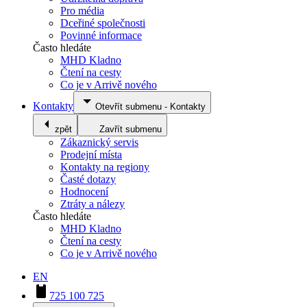
Pro média
Dceřiné společnosti
Povinné informace
Často hledáte
MHD Kladno
Čtení na cesty
Co je v Arrivě nového
Kontakty
Otevřít submenu
-
Kontakty
zpět
Zavřít submenu
Zákaznický servis
Prodejní místa
Kontakty na regiony
Časté dotazy
Hodnocení
Ztráty a nálezy
Často hledáte
MHD Kladno
Čtení na cesty
Co je v Arrivě nového
EN
725 100 725