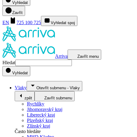
Vyhledat
Zavřít
EN
725 100 725
Vyhledat spoj
Arriva
Zavřít menu
Hledat
Vyhledat
Vlaky
Otevřít submenu
-
Vlaky
zpět
Zavřít submenu
Rychlíky
Jihomoravský kraj
Liberecký kraj
Plzeňský kraj
Zlínský kraj
Často hledáte
MHD Kladno