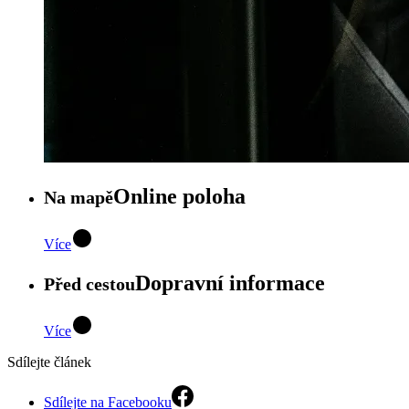
Online poloha
Na mapě
Více
Dopravní informace
Před cestou
Více
Sdílejte článek
Sdílejte na Facebooku