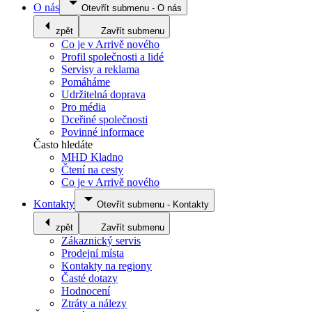
O nás
Otevřít submenu
-
O nás
zpět
Zavřít submenu
Co je v Arrivě nového
Profil společnosti a lidé
Servisy a reklama
Pomáháme
Udržitelná doprava
Pro média
Dceřiné společnosti
Povinné informace
Často hledáte
MHD Kladno
Čtení na cesty
Co je v Arrivě nového
Kontakty
Otevřít submenu
-
Kontakty
zpět
Zavřít submenu
Zákaznický servis
Prodejní místa
Kontakty na regiony
Časté dotazy
Hodnocení
Ztráty a nálezy