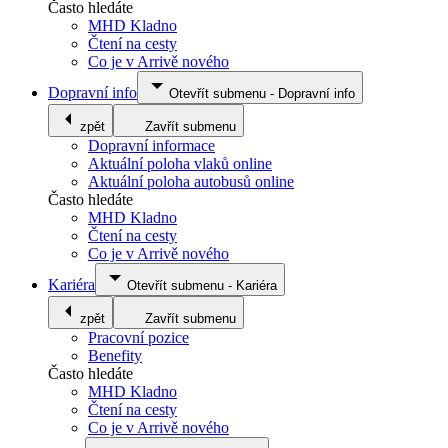
Často hledáte
MHD Kladno
Čtení na cesty
Co je v Arrivě nového
Dopravní info
Otevřít submenu
-
Dopravní info
zpět
Zavřít submenu
Dopravní informace
Aktuální poloha vlaků online
Aktuální poloha autobusů online
Často hledáte
MHD Kladno
Čtení na cesty
Co je v Arrivě nového
Kariéra
Otevřít submenu
-
Kariéra
zpět
Zavřít submenu
Pracovní pozice
Benefity
Často hledáte
MHD Kladno
Čtení na cesty
Co je v Arrivě nového