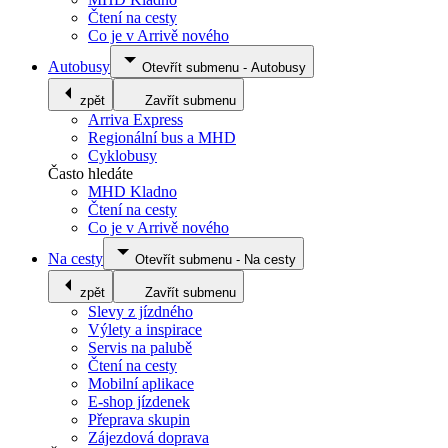
Čtení na cesty
Co je v Arrivě nového
Autobusy
Otevřít submenu
-
Autobusy
zpět
Zavřít submenu
Arriva Express
Regionální bus a MHD
Cyklobusy
Často hledáte
MHD Kladno
Čtení na cesty
Co je v Arrivě nového
Na cesty
Otevřít submenu
-
Na cesty
zpět
Zavřít submenu
Slevy z jízdného
Výlety a inspirace
Servis na palubě
Čtení na cesty
Mobilní aplikace
E-shop jízdenek
Přeprava skupin
Zájezdová doprava