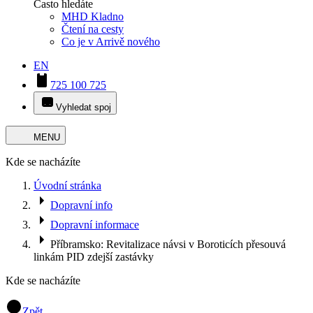
Často hledáte
MHD Kladno
Čtení na cesty
Co je v Arrivě nového
EN
725 100 725
Vyhledat spoj
MENU
Kde se nacházíte
Úvodní stránka
Dopravní info
Dopravní informace
Příbramsko: Revitalizace návsi v Boroticích přesouvá
linkám PID zdejší zastávky
Kde se nacházíte
Zpět