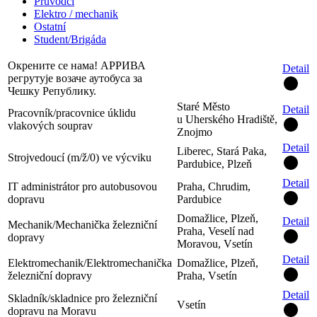
Průvodčí
Elektro / mechanik
Ostatní
Student/Brigáda
Окрените се нама! АРРИВА
Detail
регрутује возаче аутобуса за
Чешку Републику.
Staré Město
Detail
Pracovník/pracovnice úklidu
u Uherského Hradiště,
vlakových souprav
Znojmo
Detail
Liberec, Stará Paka,
Strojvedoucí (m/ž/0) ve výcviku
Pardubice, Plzeň
Detail
IT administrátor pro autobusovou
Praha, Chrudim,
dopravu
Pardubice
Domažlice, Plzeň,
Detail
Mechanik/Mechanička železniční
Praha, Veselí nad
dopravy
Moravou, Vsetín
Detail
Elektromechanik/Elektromechanička
Domažlice, Plzeň,
železniční dopravy
Praha, Vsetín
Detail
Skladník/skladnice pro železniční
Vsetín
dopravu na Moravu