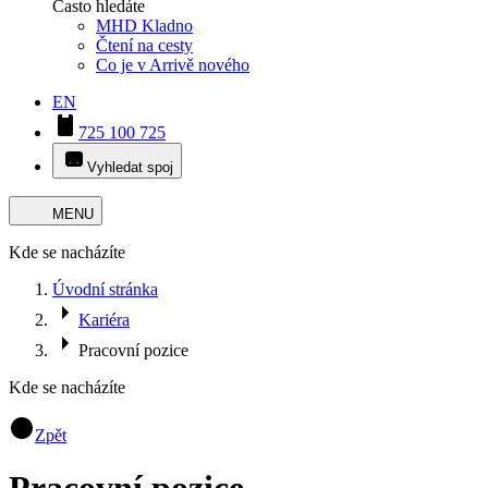
Často hledáte
MHD Kladno
Čtení na cesty
Co je v Arrivě nového
EN
725 100 725
Vyhledat spoj
MENU
Kde se nacházíte
Úvodní stránka
Kariéra
Pracovní pozice
Kde se nacházíte
Zpět