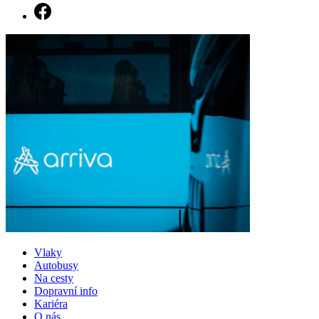
Vlaky
Autobusy
Na cesty
Dopravní info
Kariéra
O nás