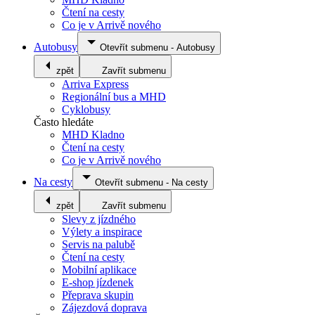
Čtení na cesty
Co je v Arrivě nového
Autobusy
Otevřít submenu
-
Autobusy
zpět
Zavřít submenu
Arriva Express
Regionální bus a MHD
Cyklobusy
Často hledáte
MHD Kladno
Čtení na cesty
Co je v Arrivě nového
Na cesty
Otevřít submenu
-
Na cesty
zpět
Zavřít submenu
Slevy z jízdného
Výlety a inspirace
Servis na palubě
Čtení na cesty
Mobilní aplikace
E-shop jízdenek
Přeprava skupin
Zájezdová doprava