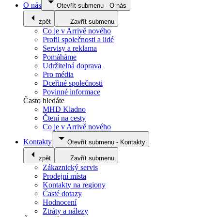
O nás
Otevřít submenu
-
O nás
zpět
Zavřít submenu
Co je v Arrivě nového
Profil společnosti a lidé
Servisy a reklama
Pomáháme
Udržitelná doprava
Pro média
Dceřiné společnosti
Povinné informace
Často hledáte
MHD Kladno
Čtení na cesty
Co je v Arrivě nového
Kontakty
Otevřít submenu
-
Kontakty
zpět
Zavřít submenu
Zákaznický servis
Prodejní místa
Kontakty na regiony
Časté dotazy
Hodnocení
Ztráty a nálezy