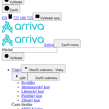
Vyhledat
Zavřít
EN
725 100 725
Vyhledat spoj
Arriva
Zavřít menu
Hledat
Vyhledat
Vlaky
Otevřít submenu
-
Vlaky
zpět
Zavřít submenu
Rychlíky
Jihomoravský kraj
Liberecký kraj
Plzeňský kraj
Zlínský kraj
Často hledáte
MHD Kladno