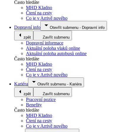
Často hledáte
MHD Kladno
Čtení na cesty
Co je v Arrivě nového
Dopravní info
Otevřít submenu
-
Dopravní info
zpět
Zavřít submenu
Dopravní informace
Aktuální poloha vlaků online
Aktuální poloha autobusů online
Často hledáte
MHD Kladno
Čtení na cesty
Co je v Arrivě nového
Kariéra
Otevřít submenu
-
Kariéra
zpět
Zavřít submenu
Pracovní pozice
Benefity
Často hledáte
MHD Kladno
Čtení na cesty
Co je v Arrivě nového