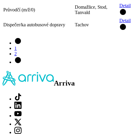
Detail
Domažlice, Stod,
Průvodčí (m/ž/0)
Tanvald
Detail
Dispečer/ka autobusové dopravy
Tachov
1
2
Arriva