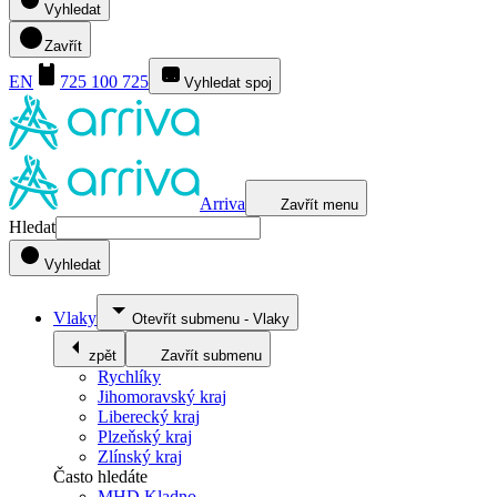
Vyhledat
Zavřít
EN
725 100 725
Vyhledat spoj
Arriva
Zavřít menu
Hledat
Vyhledat
Vlaky
Otevřít submenu
-
Vlaky
zpět
Zavřít submenu
Rychlíky
Jihomoravský kraj
Liberecký kraj
Plzeňský kraj
Zlínský kraj
Často hledáte
MHD Kladno