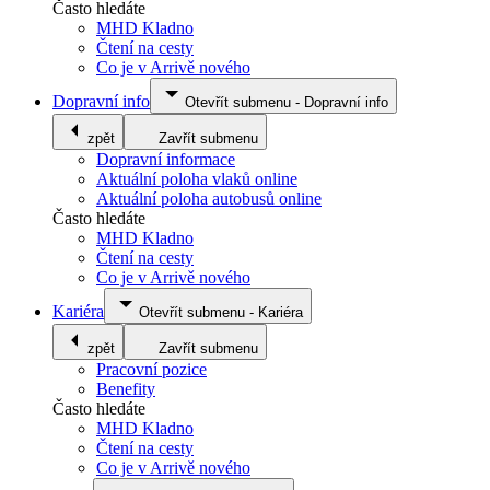
Často hledáte
MHD Kladno
Čtení na cesty
Co je v Arrivě nového
Dopravní info
Otevřít submenu
-
Dopravní info
zpět
Zavřít submenu
Dopravní informace
Aktuální poloha vlaků online
Aktuální poloha autobusů online
Často hledáte
MHD Kladno
Čtení na cesty
Co je v Arrivě nového
Kariéra
Otevřít submenu
-
Kariéra
zpět
Zavřít submenu
Pracovní pozice
Benefity
Často hledáte
MHD Kladno
Čtení na cesty
Co je v Arrivě nového