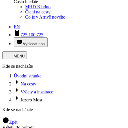
Často hledáte
MHD Kladno
Čtení na cesty
Co je v Arrivě nového
EN
725 100 725
Vyhledat spoj
MENU
Kde se nacházíte
Úvodní stránka
Na cesty
Výlety a inspirace
Jezero Most
Kde se nacházíte
Zpět
Výlety do přírody