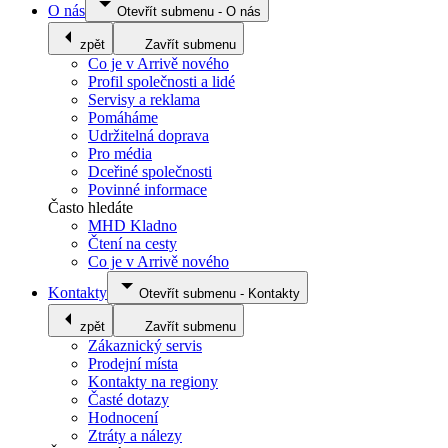
O nás
Otevřít submenu
-
O nás
zpět
Zavřít submenu
Co je v Arrivě nového
Profil společnosti a lidé
Servisy a reklama
Pomáháme
Udržitelná doprava
Pro média
Dceřiné společnosti
Povinné informace
Často hledáte
MHD Kladno
Čtení na cesty
Co je v Arrivě nového
Kontakty
Otevřít submenu
-
Kontakty
zpět
Zavřít submenu
Zákaznický servis
Prodejní místa
Kontakty na regiony
Časté dotazy
Hodnocení
Ztráty a nálezy