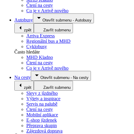
Čtení na cesty
Co je v Arrivě nového
Autobusy
Otevřít submenu
-
Autobusy
zpět
Zavřít submenu
Arriva Express
Regionální bus a MHD
Cyklobusy
Často hledáte
MHD Kladno
Čtení na cesty
Co je v Arrivě nového
Na cesty
Otevřít submenu
-
Na cesty
zpět
Zavřít submenu
Slevy z jízdného
Výlety a inspirace
Servis na palubě
Čtení na cesty
Mobilní aplikace
E-shop jízdenek
Přeprava skupin
Zájezdová doprava