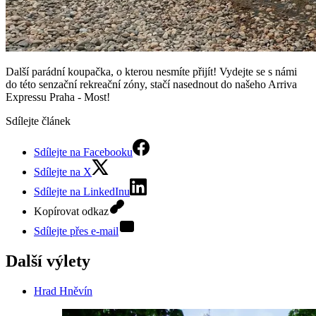
Další parádní koupačka, o kterou nesmíte přijít! Vydejte se s námi
do této senzační rekreační zóny, stačí nasednout do našeho Arriva
Expressu Praha - Most!
Sdílejte článek
Sdílejte na Facebooku
Sdílejte na X
Sdílejte na LinkedInu
Kopírovat odkaz
Sdílejte přes e-mail
Další výlety
Hrad Hněvín