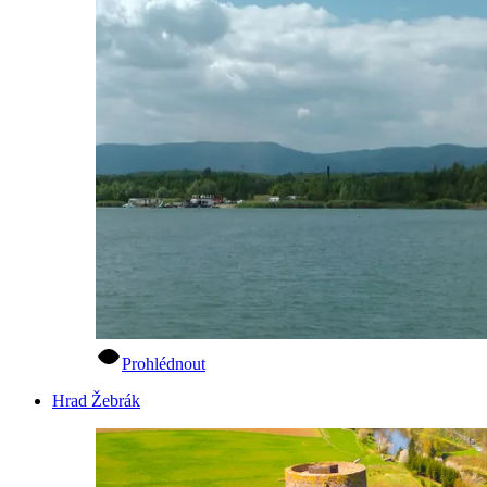
Prohlédnout
Hrad Žebrák