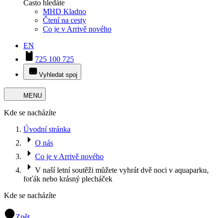
Často hledáte
MHD Kladno
Čtení na cesty
Co je v Arrivě nového
EN
725 100 725
Vyhledat spoj
MENU
Kde se nacházíte
Úvodní stránka
O nás
Co je v Arrivě nového
V naší letní soutěži můžete vyhrát dvě noci v aquaparku,
foťák nebo krásný plecháček
Kde se nacházíte
Zpět