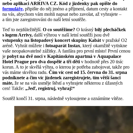
nebo aplikaci ARRIVA CZ.
Kód z jízdenky pak opište do
formuláře,
připište do něj jméno a příjmení, datum cesty a kontakt
na vás, abychom vám mohli napsat nebo zavolat, až vyhrajete –
a tím jste zaregistrováni do naší letní soutěže.
Teď to nejdůležitější.
O co soutěžíme?
O krásný
bílý plecháčkek
s logem Arrivy,
další výhrou v naší letní soutěži jsou dvě
vstupenky na listopadový koncert skupiny Kabát
v pražské O2
aréně. Vyhrát můžete i
fotoaparát Instax
, který okamžitě vytiskne
vaše neopakovatelné zážitky. A fanfára pro první místo! První cenou
je
pobyt na dvě noci v Kapitánském apartmá v Aquapalace
Hotel Prague pro dva dospělé a tři děti
v hodnotě přes 20 tisíc
korun. A to je skvělá výhra, o kterou je potřeba zabojovat, takže pro
vás máme skvělou radu.
Čím víc cest od 15. června do 31. srpna
podniknete a čím víc jízdenek zaregistrujete, tím větší šanci
máte,
že se na vás usměje štěstí a vyhrajete některou z úžasných
cen! Takže:
„Jeď, registruj, vyhraj!“
Soutěž končí 31. srpna, následně vylosujeme a oznámíme vítěze.