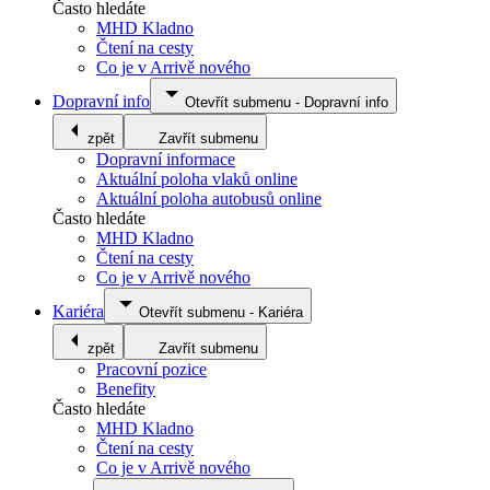
Často hledáte
MHD Kladno
Čtení na cesty
Co je v Arrivě nového
Dopravní info
Otevřít submenu
-
Dopravní info
zpět
Zavřít submenu
Dopravní informace
Aktuální poloha vlaků online
Aktuální poloha autobusů online
Často hledáte
MHD Kladno
Čtení na cesty
Co je v Arrivě nového
Kariéra
Otevřít submenu
-
Kariéra
zpět
Zavřít submenu
Pracovní pozice
Benefity
Často hledáte
MHD Kladno
Čtení na cesty
Co je v Arrivě nového