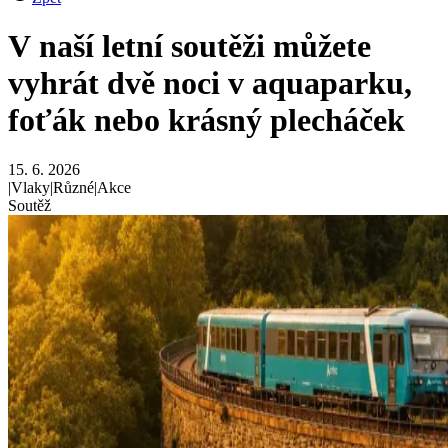
V naší letní soutěži můžete
vyhrát dvě noci v aquaparku,
foťák nebo krásný plecháček
15. 6. 2026
|
Vlaky
|
Různé
|
Akce
Soutěž