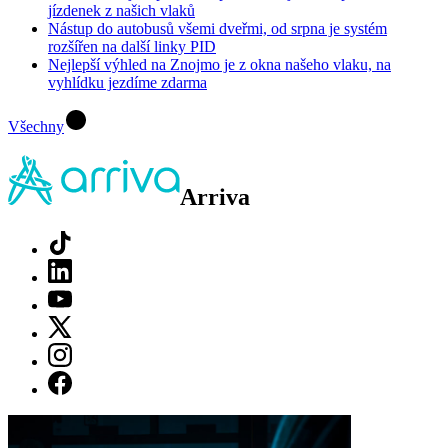
jízdenek z našich vlaků
Nástup do autobusů všemi dveřmi, od srpna je systém
rozšířen na další linky PID
Nejlepší výhled na Znojmo je z okna našeho vlaku, na
vyhlídku jezdíme zdarma
Všechny
Arriva