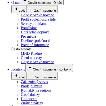
O nás
Otevřít submenu
-
O nás
zpět
Zavřít submenu
Co je v Arrivě nového
Profil společnosti a lidé
Servisy a reklama
Pomáháme
Udržitelná doprava
Pro média
Dceřiné společnosti
Povinné informace
Často hledáte
MHD Kladno
Čtení na cesty
Co je v Arrivě nového
Kontakty
Otevřít submenu
-
Kontakty
zpět
Zavřít submenu
Zákaznický servis
Prodejní místa
Kontakty na regiony
Časté dotazy
Hodnocení
Ztráty a nálezy