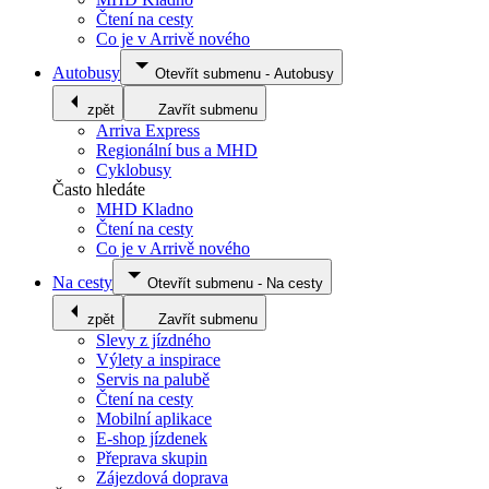
Čtení na cesty
Co je v Arrivě nového
Autobusy
Otevřít submenu
-
Autobusy
zpět
Zavřít submenu
Arriva Express
Regionální bus a MHD
Cyklobusy
Často hledáte
MHD Kladno
Čtení na cesty
Co je v Arrivě nového
Na cesty
Otevřít submenu
-
Na cesty
zpět
Zavřít submenu
Slevy z jízdného
Výlety a inspirace
Servis na palubě
Čtení na cesty
Mobilní aplikace
E-shop jízdenek
Přeprava skupin
Zájezdová doprava