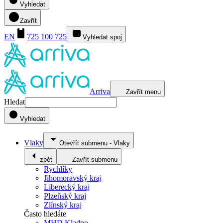
Vyhledat
Zavřít
EN
725 100 725
Vyhledat spoj
Arriva
Zavřít menu
Hledat
Vyhledat
Vlaky
Otevřít submenu
-
Vlaky
zpět
Zavřít submenu
Rychlíky
Jihomoravský kraj
Liberecký kraj
Plzeňský kraj
Zlínský kraj
Často hledáte
MHD Kladno