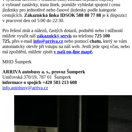
z vybrané zastávky, trasu linek, pomůže vyhledat spojení i cenu
jízdenky pro jednotlivé nebo časové jízdenky podle kategorie
cestujících.
Zákaznická linka IDSOK 588 88 77 88
je k dispozici
v pracovní den od 5:00 do 22:30.
Pro řešení ztrát a nálezů, častých dotazů, podnětů nebo i stížností
můžete využít náš
zákaznický servis
na telefonu
725 100
725,
přes e-mail
info@arriva.cz
nebo pomocí
chatu,
který se vám
automaticky otevře při vstupu na náš web. Jestli jede spoj včas, nebo
má zpoždění, můžete zjistit
v naší on-line mapě
.
MHD Šumperk
ARRIVA autobusy a. s., provoz Šumperk
Uničovská 370/19, 787 01 Šumperk
informace o spojích +420 583 213 608
info.autobusy@arriva.cz