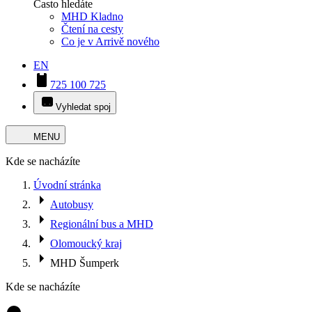
Často hledáte
MHD Kladno
Čtení na cesty
Co je v Arrivě nového
EN
725 100 725
Vyhledat spoj
MENU
Kde se nacházíte
Úvodní stránka
Autobusy
Regionální bus a MHD
Olomoucký kraj
MHD Šumperk
Kde se nacházíte