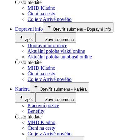
Často hledáte
MHD Kladno
Čtení na cesty
Co je v Arrivě nového
Dopravní info
Otevřít submenu
-
Dopravní info
zpět
Zavřít submenu
Dopravní informace
Aktuální poloha vlaků online
Aktuální poloha autobusů online
Často hledáte
MHD Kladno
Čtení na cesty
Co je v Arrivě nového
Kariéra
Otevřít submenu
-
Kariéra
zpět
Zavřít submenu
Pracovní pozice
Benefity
Často hledáte
MHD Kladno
Čtení na cesty
Co je v Arrivě nového