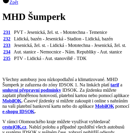
Zpět
MHD Šumperk
231
PVT - Jesenická, žel. st. - Mototechna - Temenice
232
Lidická, bazén - Jesenická - Stadion - Lidická, bazén
233
Jesenická, žel. st. - Lidická - Mototechna - Jesenická, žel. st.
234
Aut. stanice - Nemocnice - Nám. Republiky - Aut. stanice
235
PTV - Lidická - Aut. stanoviště - TDK
Všechny autobusy jsou nízkopodlažní a klimatizované. MHD
Šumperk je zařazena do zóny IDSOK 1. Na linkách platí
tarif
a
smluvní přepravní podmínky
IDSOK. Za jízdenku můžete
zaplatit přiměřenou hotovostí, platební kartou nebo pomocí aplikace
MobilOK
.
Časové jízdenky si můžete zakoupit i online s nahráním
na vaši platební bankovní kartu nebo do aplikace
MobilOK
pomocí
e-shopu IDSOK
.
V rámci Olomouckého kraje můžete využívat vyhledavač
cestujOK.cz
. Nabízí polohu a případné zpoždění všech autobusů
v systému IDSOK v reálném čase, zobrazí nejbližší odjezdy