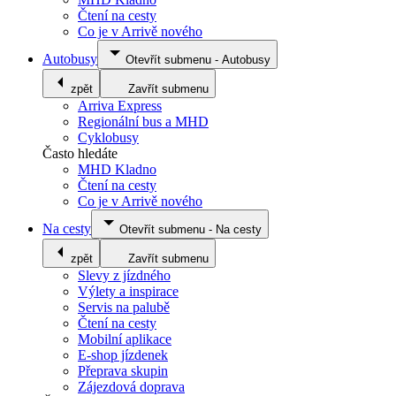
Čtení na cesty
Co je v Arrivě nového
Autobusy
Otevřít submenu
-
Autobusy
zpět
Zavřít submenu
Arriva Express
Regionální bus a MHD
Cyklobusy
Často hledáte
MHD Kladno
Čtení na cesty
Co je v Arrivě nového
Na cesty
Otevřít submenu
-
Na cesty
zpět
Zavřít submenu
Slevy z jízdného
Výlety a inspirace
Servis na palubě
Čtení na cesty
Mobilní aplikace
E-shop jízdenek
Přeprava skupin
Zájezdová doprava