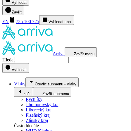
Vyhledat
Zavřít
EN
725 100 725
Vyhledat spoj
Arriva
Zavřít menu
Hledat
Vyhledat
Vlaky
Otevřít submenu
-
Vlaky
zpět
Zavřít submenu
Rychlíky
Jihomoravský kraj
Liberecký kraj
Plzeňský kraj
Zlínský kraj
Často hledáte
MHD Kladno