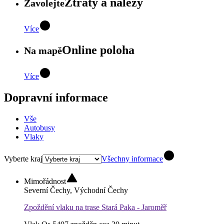
Ztráty a nálezy
Zavolejte
Více
Online poloha
Na mapě
Více
Dopravní informace
Vše
Autobusy
Vlaky
Vyberte kraj
Všechny informace
Mimořádnost
Severní Čechy, Východní Čechy
Zpoždění vlaku na trase Stará Paka - Jaroměř