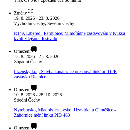
Vlak Os 5407 zpožděn cca 30 minut
Změny
19. 8. 2026 - 23. 8. 2026
Východní Čechy, Severní Čechy
R14A Liberec - Pardubice: Mimořádné zastavování v Kuksu
kvůli zdejšímu festivalu
Omezení
12. 8. 2026 - 21. 8. 2026
Západní Čechy
Plzeňský kraj: Stavba kanalizace přesouvá linkám IDPK
zastávku Blatnice
Omezení
10. 8. 2026 - 28. 10. 2026
Střední Čechy
Nymbursko, Mladoboleslavsko: Uzavírka u Chotěšice -
Záhornice mění linku PID 463
Omezení