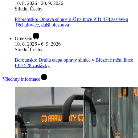
10. 8. 2026 - 20. 9. 2026
Střední Čechy
Příbramsko: Oprava silnice ruší na lince PID 478 zastávku
Těchařovice, další přesouvá
Omezení
10. 8. 2026 - 6. 9. 2026
Střední Čechy
Berounsko: Druhá etapa opravy silnice v Březové mění lince
PID 528 zastávky
Všechny informace