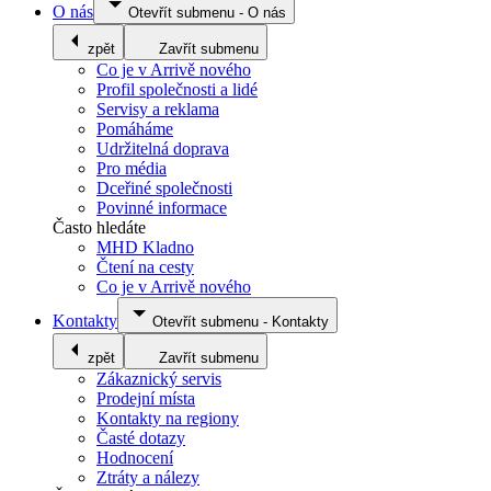
O nás
Otevřít submenu
-
O nás
zpět
Zavřít submenu
Co je v Arrivě nového
Profil společnosti a lidé
Servisy a reklama
Pomáháme
Udržitelná doprava
Pro média
Dceřiné společnosti
Povinné informace
Často hledáte
MHD Kladno
Čtení na cesty
Co je v Arrivě nového
Kontakty
Otevřít submenu
-
Kontakty
zpět
Zavřít submenu
Zákaznický servis
Prodejní místa
Kontakty na regiony
Časté dotazy
Hodnocení
Ztráty a nálezy