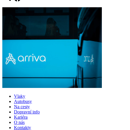
Vlaky
Autobusy
Na cesty
Dopravní info
Kariéra
O nás
Kontakty