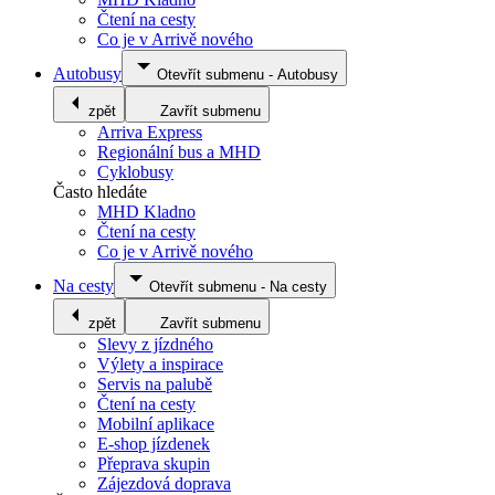
Čtení na cesty
Co je v Arrivě nového
Autobusy
Otevřít submenu
-
Autobusy
zpět
Zavřít submenu
Arriva Express
Regionální bus a MHD
Cyklobusy
Často hledáte
MHD Kladno
Čtení na cesty
Co je v Arrivě nového
Na cesty
Otevřít submenu
-
Na cesty
zpět
Zavřít submenu
Slevy z jízdného
Výlety a inspirace
Servis na palubě
Čtení na cesty
Mobilní aplikace
E-shop jízdenek
Přeprava skupin
Zájezdová doprava