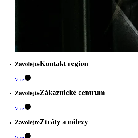
Kontakt region
Zavolejte
Více
Zákaznické centrum
Zavolejte
Více
Ztráty a nálezy
Zavolejte
Více