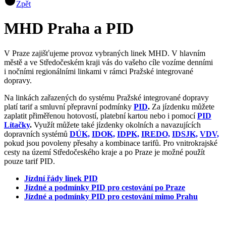
Zpět
MHD Praha a PID
V Praze zajišťujeme provoz vybraných linek MHD. V hlavním
městě a ve Středočeském kraji vás do vašeho cíle vozíme denními
i nočními regionálními linkami v rámci Pražské integrované
dopravy.
Na linkách zařazených do systému Pražské integrované dopravy
platí tarif a smluvní přepravní podmínky
PID
.
Za jízdenku můžete
zaplatit přiměřenou hotovostí, platební kartou nebo i pomocí
PID
Lítačky
.
Využít můžete také jízdenky okolních a navazujících
dopravních systémů
DÚK,
IDOK,
IDPK,
IREDO,
IDSJK,
VDV,
pokud jsou povoleny přesahy a kombinace tarifů.
Pro vnitrokrajské
cesty na území Středočeského kraje a po Praze je možné použít
pouze tarif PID.
Jízdní řády linek PID
Jízdné a podmínky PID pro cestování po Praze
Jízdné a podmínky PID pro cestování mimo Prahu