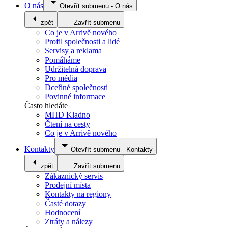
O nás
Otevřít submenu
-
O nás
zpět
Zavřít submenu
Co je v Arrivě nového
Profil společnosti a lidé
Servisy a reklama
Pomáháme
Udržitelná doprava
Pro média
Dceřiné společnosti
Povinné informace
Často hledáte
MHD Kladno
Čtení na cesty
Co je v Arrivě nového
Kontakty
Otevřít submenu
-
Kontakty
zpět
Zavřít submenu
Zákaznický servis
Prodejní místa
Kontakty na regiony
Časté dotazy
Hodnocení
Ztráty a nálezy