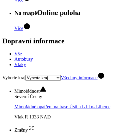
Online poloha
Na mapě
Více
Dopravní informace
Vše
Autobusy
Vlaky
Vyberte kraj
Všechny informace
Mimořádnost
Severní Čechy
Mimořádné opatření na trase Ústí n.L.hl.n- Liberec
Vlak R 1333 NAD
Změny