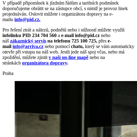
V případě připomínek k jízdním řádům a tarifních podmínek
doporučujeme obrátit se na zástupce obcí, s nimiž je provoz linek
projednáván. Oslovit můžete i organizátora dopravy na e-
mailu
info@pid.cz.
Pro řešení ztrát a nálezů, podnětů nebo i stížností můžete využít
infolinku PID 234 704 560
a
e-mail info@pid.cz
nebo
náš
zákaznický servis
na telefonu 725 100 725,
přes
e-
mail
info@arriva.cz
nebo pomocí
chatu,
který se vám automaticky
otevře při vstupu na náš web. Jestli jede náš spoj včas, nebo má
zpoždění, můžete zjistit
v naší on-line mapě
nebo na
stránkách
organizátora dopravy
.
Praha