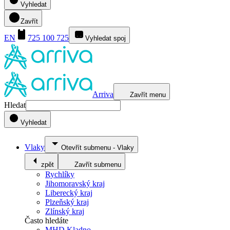
Vyhledat
Zavřít
EN
725 100 725
Vyhledat spoj
Arriva
Zavřít menu
Hledat
Vyhledat
Vlaky
Otevřít submenu
-
Vlaky
zpět
Zavřít submenu
Rychlíky
Jihomoravský kraj
Liberecký kraj
Plzeňský kraj
Zlínský kraj
Často hledáte
MHD Kladno