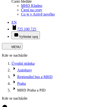
Často hledáte
MHD Kladno
Čtení na cesty
Co je v Arrivě nového
EN
725 100 725
Vyhledat spoj
MENU
Kde se nacházíte
Úvodní stránka
Autobusy
Regionální bus a MHD
Praha
MHD Praha a PID
Kde se nacházíte