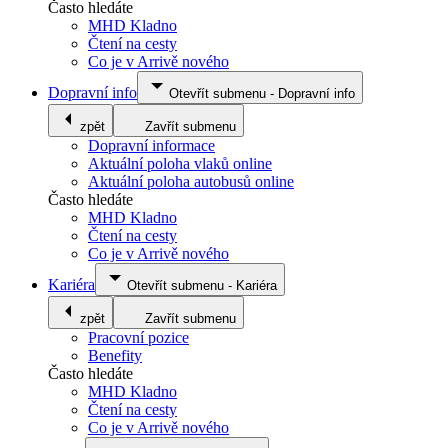
Často hledáte
MHD Kladno
Čtení na cesty
Co je v Arrivě nového
Dopravní info
Otevřít submenu
-
Dopravní info
zpět
Zavřít submenu
Dopravní informace
Aktuální poloha vlaků online
Aktuální poloha autobusů online
Často hledáte
MHD Kladno
Čtení na cesty
Co je v Arrivě nového
Kariéra
Otevřít submenu
-
Kariéra
zpět
Zavřít submenu
Pracovní pozice
Benefity
Často hledáte
MHD Kladno
Čtení na cesty
Co je v Arrivě nového