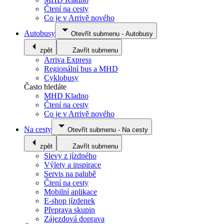
Čtení na cesty
Co je v Arrivě nového
Autobusy
Otevřít submenu
-
Autobusy
zpět
Zavřít submenu
Arriva Express
Regionální bus a MHD
Cyklobusy
Často hledáte
MHD Kladno
Čtení na cesty
Co je v Arrivě nového
Na cesty
Otevřít submenu
-
Na cesty
zpět
Zavřít submenu
Slevy z jízdného
Výlety a inspirace
Servis na palubě
Čtení na cesty
Mobilní aplikace
E-shop jízdenek
Přeprava skupin
Zájezdová doprava