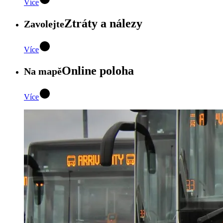
Více
Ztráty a nálezy
Zavolejte
Více
Online poloha
Na mapě
Více