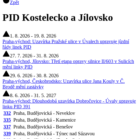
Zpět
PID Kostelecko a Jílovsko
1. 8. 2026 - 19. 8. 2026
Praha-východ: Uzavírka Pražské ulice v Úvalech upravuje jízdní
řády linek PID
27. 7. 2026 - 31. 8. 2026
Praha-východ, Jílovsko: Třetí etapa opravy silnice II/603 v Sulicích
mění linky PID
29. 6. 2026 - 30. 8. 2026
Praha-východ, Českobrodsko: Uzavírka ulice Jana Kouly v Č.
Brodě mění zastávky
8. 6. 2026 - 31. 5. 2027
Praha-východ: Dlouhodobá uzavírka Dobročovice - Úvaly upravuje
linku PID 391
332
Praha, Budějovická - Neveklov
335
Praha, Budějovická - Kamenice
337
Praha, Budějovická - Benešov
339
Praha, Budějovická - Týnec nad Sázavou