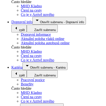
Často hledáte
MHD Kladno
Čtení na cesty
Co je v Arrivě nového
Dopravní info
Otevřít submenu
-
Dopravní info
zpět
Zavřít submenu
Dopravní informace
Aktuální poloha vlaků online
Aktuální poloha autobusů online
Často hledáte
MHD Kladno
Čtení na cesty
Co je v Arrivě nového
Kariéra
Otevřít submenu
-
Kariéra
zpět
Zavřít submenu
Pracovní pozice
Benefity
Často hledáte
MHD Kladno
Čtení na cesty
Co je v Arrivě nového