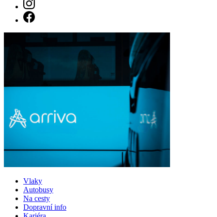
Vlaky
Autobusy
Na cesty
Dopravní info
Kariéra