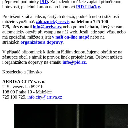
přepravní podmínky
PID
.
Za jízdenku můžete zaplatit přiměřenou
hotovostí, platební kartou nebo i pomocí
PID Lítačky
.
Pro řešení ztrát a nálezů, častých dotazů, podnětů nebo i stížností
můžete využít náš
zákaznický servis
na telefonu 725 100
725,
přes
e-mail
info@arriva.cz
nebo pomocí
chatu,
který se vám
automaticky otevře při vstupu na náš web. Jestli jede spoj včas, nebo
má zpoždění, můžete zjistit
v naší on-line mapě
nebo na
stránkách
organizátora dopravy
.
V případě připomínek k jízdním řádům doporučujeme obrátit se na
zástupce obcí, s nimiž je provoz linek projednáván. Oslovit můžete
i organizátora dopravy na emailu
info@pid.cz.
Kostelecko a Jílovsko
ARRIVA CITY s. r. o.
U Stavoservisu 692/1b
108 00 Praha 10 - Malešice
725 100 725,
info.city@arriva.cz