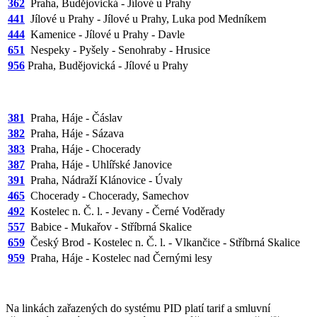
362
Praha, Budějovická - Jílové u Prahy
441
Jílové u Prahy - Jílové u Prahy, Luka pod Medníkem
444
Kamenice - Jílové u Prahy - Davle
651
Nespeky - Pyšely - Senohraby - Hrusice
956
Praha, Budějovická - Jílové u Prahy
381
Praha, Háje - Čáslav
382
Praha, Háje - Sázava
383
Praha, Háje - Chocerady
387
Praha, Háje - Uhlířské Janovice
391
Praha, Nádraží Klánovice - Úvaly
465
Chocerady - Chocerady, Samechov
492
Kostelec n. Č. l. - Jevany - Černé Voděrady
557
Babice - Mukařov - Stříbrná Skalice
659
Český Brod - Kostelec n. Č. l. - Vlkančice - Stříbrná Skalice
959
Praha, Háje - Kostelec nad Černými lesy
Na linkách zařazených do systému PID platí tarif a smluvní