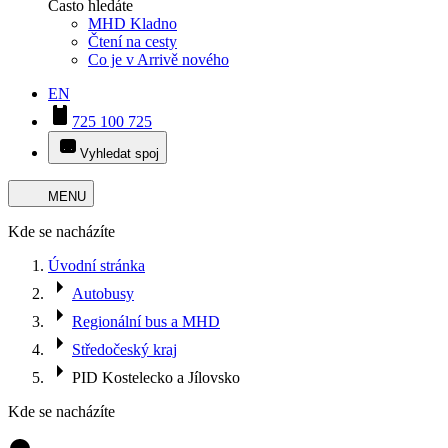
Často hledáte
MHD Kladno
Čtení na cesty
Co je v Arrivě nového
EN
725 100 725
Vyhledat spoj
MENU
Kde se nacházíte
Úvodní stránka
Autobusy
Regionální bus a MHD
Středočeský kraj
PID Kostelecko a Jílovsko
Kde se nacházíte