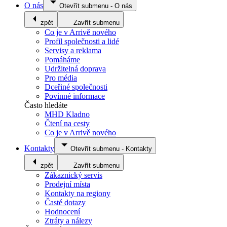
O nás
Otevřít submenu
-
O nás
zpět
Zavřít submenu
Co je v Arrivě nového
Profil společnosti a lidé
Servisy a reklama
Pomáháme
Udržitelná doprava
Pro média
Dceřiné společnosti
Povinné informace
Často hledáte
MHD Kladno
Čtení na cesty
Co je v Arrivě nového
Kontakty
Otevřít submenu
-
Kontakty
zpět
Zavřít submenu
Zákaznický servis
Prodejní místa
Kontakty na regiony
Časté dotazy
Hodnocení
Ztráty a nálezy