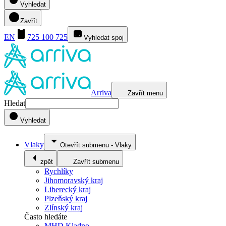
Vyhledat
Zavřít
EN
725 100 725
Vyhledat spoj
Arriva
Zavřít menu
Hledat
Vyhledat
Vlaky
Otevřít submenu
-
Vlaky
zpět
Zavřít submenu
Rychlíky
Jihomoravský kraj
Liberecký kraj
Plzeňský kraj
Zlínský kraj
Často hledáte
MHD Kladno