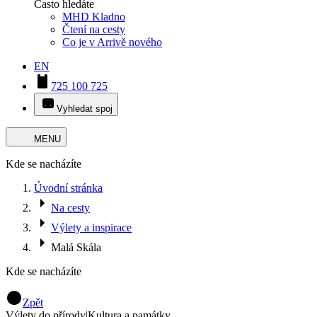
Často hledáte
MHD Kladno
Čtení na cesty
Co je v Arrivě nového
EN
725 100 725
Vyhledat spoj
MENU
Kde se nacházíte
Úvodní stránka
Na cesty
Výlety a inspirace
Malá Skála
Kde se nacházíte
Zpět
Výlety do přírody
|
Kultura a památky