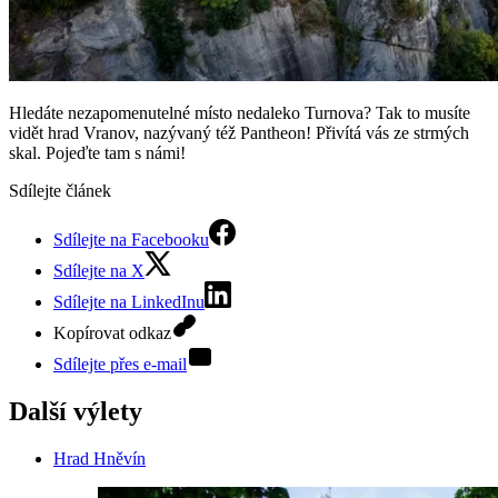
Hledáte nezapomenutelné místo nedaleko Turnova? Tak to musíte
vidět hrad Vranov, nazývaný též Pantheon! Přivítá vás ze strmých
skal. Pojeďte tam s námi!
Sdílejte článek
Sdílejte na Facebooku
Sdílejte na X
Sdílejte na LinkedInu
Kopírovat odkaz
Sdílejte přes e-mail
Další výlety
Hrad Hněvín