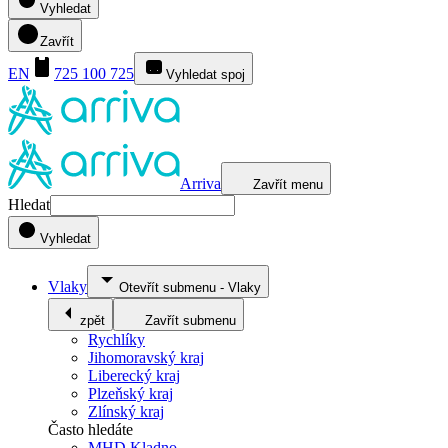
Vyhledat
Zavřít
EN
725 100 725
Vyhledat spoj
Arriva
Zavřít menu
Hledat
Vyhledat
Vlaky
Otevřít submenu
-
Vlaky
zpět
Zavřít submenu
Rychlíky
Jihomoravský kraj
Liberecký kraj
Plzeňský kraj
Zlínský kraj
Často hledáte
MHD Kladno