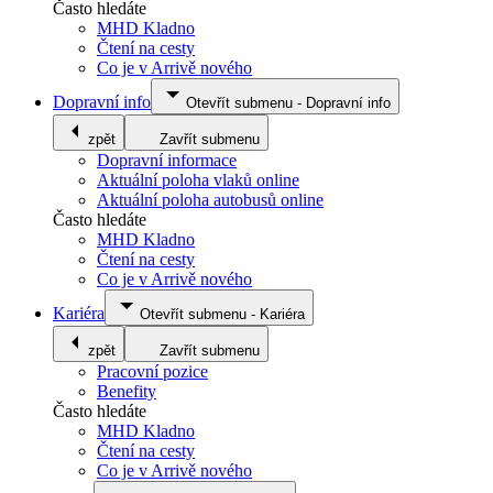
Často hledáte
MHD Kladno
Čtení na cesty
Co je v Arrivě nového
Dopravní info
Otevřít submenu
-
Dopravní info
zpět
Zavřít submenu
Dopravní informace
Aktuální poloha vlaků online
Aktuální poloha autobusů online
Často hledáte
MHD Kladno
Čtení na cesty
Co je v Arrivě nového
Kariéra
Otevřít submenu
-
Kariéra
zpět
Zavřít submenu
Pracovní pozice
Benefity
Často hledáte
MHD Kladno
Čtení na cesty
Co je v Arrivě nového