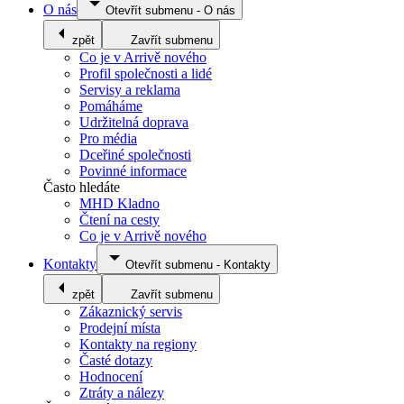
O nás
Otevřít submenu
-
O nás
zpět
Zavřít submenu
Co je v Arrivě nového
Profil společnosti a lidé
Servisy a reklama
Pomáháme
Udržitelná doprava
Pro média
Dceřiné společnosti
Povinné informace
Často hledáte
MHD Kladno
Čtení na cesty
Co je v Arrivě nového
Kontakty
Otevřít submenu
-
Kontakty
zpět
Zavřít submenu
Zákaznický servis
Prodejní místa
Kontakty na regiony
Časté dotazy
Hodnocení
Ztráty a nálezy