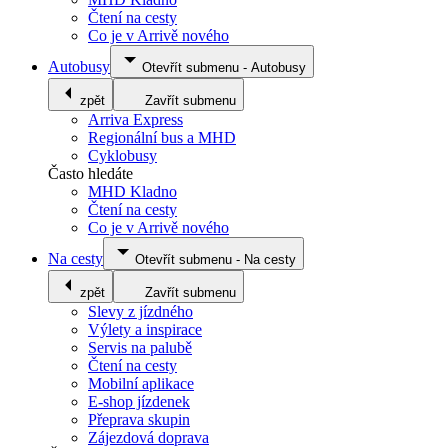
Čtení na cesty
Co je v Arrivě nového
Autobusy
Otevřít submenu
-
Autobusy
zpět
Zavřít submenu
Arriva Express
Regionální bus a MHD
Cyklobusy
Často hledáte
MHD Kladno
Čtení na cesty
Co je v Arrivě nového
Na cesty
Otevřít submenu
-
Na cesty
zpět
Zavřít submenu
Slevy z jízdného
Výlety a inspirace
Servis na palubě
Čtení na cesty
Mobilní aplikace
E-shop jízdenek
Přeprava skupin
Zájezdová doprava