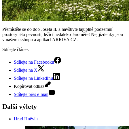
Přemístěte se do dob Josefa II. a navštivte tajuplné podzemní
prostory této pevnosti, ležící nedaleko Jaroměře! Nej jízdenky jsou
v našem e-shopu a aplikaci ARRIVA CZ.
Sdílejte článek
Sdílejte na Facebooku
Sdílejte na X
Sdílejte na LinkedInu
Kopírovat odkaz
Sdílejte přes e-mail
Další výlety
Hrad Hněvín