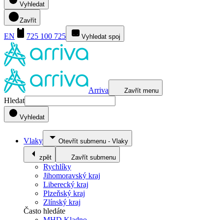
Vyhledat
Zavřít
EN
725 100 725
Vyhledat spoj
Arriva
Zavřít menu
Hledat
Vyhledat
Vlaky
Otevřít submenu
-
Vlaky
zpět
Zavřít submenu
Rychlíky
Jihomoravský kraj
Liberecký kraj
Plzeňský kraj
Zlínský kraj
Často hledáte
MHD Kladno