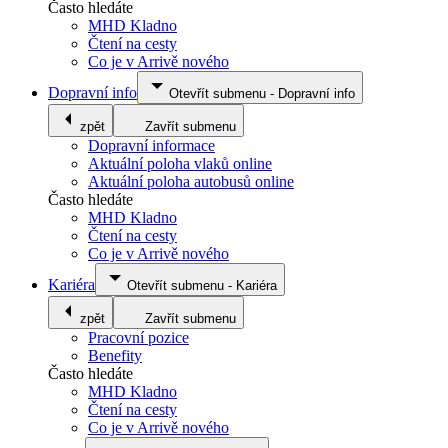
Často hledáte
MHD Kladno
Čtení na cesty
Co je v Arrivě nového
Dopravní info
Otevřít submenu
-
Dopravní info
zpět
Zavřít submenu
Dopravní informace
Aktuální poloha vlaků online
Aktuální poloha autobusů online
Často hledáte
MHD Kladno
Čtení na cesty
Co je v Arrivě nového
Kariéra
Otevřít submenu
-
Kariéra
zpět
Zavřít submenu
Pracovní pozice
Benefity
Často hledáte
MHD Kladno
Čtení na cesty
Co je v Arrivě nového