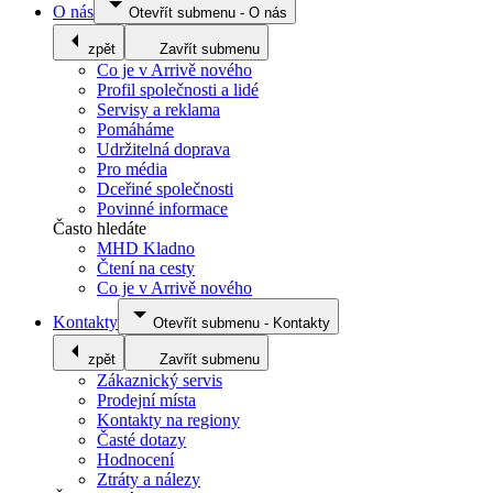
O nás
Otevřít submenu
-
O nás
zpět
Zavřít submenu
Co je v Arrivě nového
Profil společnosti a lidé
Servisy a reklama
Pomáháme
Udržitelná doprava
Pro média
Dceřiné společnosti
Povinné informace
Často hledáte
MHD Kladno
Čtení na cesty
Co je v Arrivě nového
Kontakty
Otevřít submenu
-
Kontakty
zpět
Zavřít submenu
Zákaznický servis
Prodejní místa
Kontakty na regiony
Časté dotazy
Hodnocení
Ztráty a nálezy