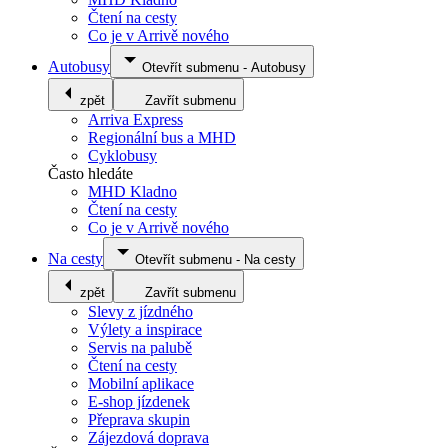
Čtení na cesty
Co je v Arrivě nového
Autobusy
Otevřít submenu
-
Autobusy
zpět
Zavřít submenu
Arriva Express
Regionální bus a MHD
Cyklobusy
Často hledáte
MHD Kladno
Čtení na cesty
Co je v Arrivě nového
Na cesty
Otevřít submenu
-
Na cesty
zpět
Zavřít submenu
Slevy z jízdného
Výlety a inspirace
Servis na palubě
Čtení na cesty
Mobilní aplikace
E-shop jízdenek
Přeprava skupin
Zájezdová doprava