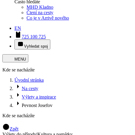
Často hledáte
MHD Kladno
Čtení na cesty
Co je v Arrivě nového
EN
725 100 725
Vyhledat spoj
MENU
Kde se nacházíte
Úvodní stránka
Na cesty
Výlety a inspirace
Pevnost Josefov
Kde se nacházíte
Zpět
Výlety do přírody
|
Kultura a památky