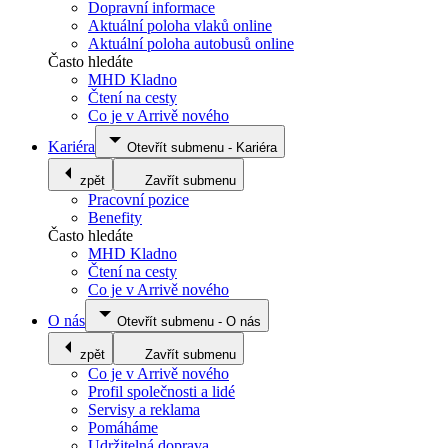
Dopravní informace
Aktuální poloha vlaků online
Aktuální poloha autobusů online
Často hledáte
MHD Kladno
Čtení na cesty
Co je v Arrivě nového
Kariéra
Otevřít submenu
-
Kariéra
zpět
Zavřít submenu
Pracovní pozice
Benefity
Často hledáte
MHD Kladno
Čtení na cesty
Co je v Arrivě nového
O nás
Otevřít submenu
-
O nás
zpět
Zavřít submenu
Co je v Arrivě nového
Profil společnosti a lidé
Servisy a reklama
Pomáháme
Udržitelná doprava