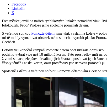
Facebook
LinkedIn
X
Dva měsíce jezdil na našich rychlíkových linkách netradiční vlak. By
fotokoutek. Proč? Protože jsme společně pomáhali dětem.
S veřejnou sbírkou
Pomozte dětem
jsme vlak vyslali na koleje v polo
místě mohly vymalovat obrázek nebo si nechat vyrobit placku Pomozte
Čechách.
Letošní velikonoční kampaň Pomozte dětem opět ukázala obrovskou sílu
podařilo vybrat více než 18 milionů korun. Tyto prostředky míří na p
životní situace, zlepšovat kvalitu jejich života a posilovat jejich ša
částky téměř 14tisíci korun, další prostředky jste darovali pomocí Q
Společně s dětmi a veřejnou sbírkou Pomozte dětem vám z celého srdce