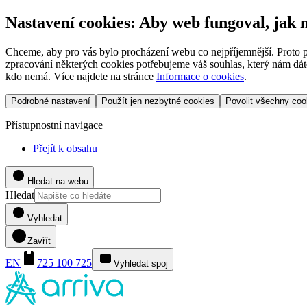
Nastavení cookies: Aby web fungoval, jak
Chceme, aby pro vás bylo procházení webu co nejpříjemnější. Proto p
zpracování některých cookies potřebujeme váš souhlas, který nám dáte
kdo nemá. Více najdete na stránce
Informace o cookies
.
Podrobné nastavení
Použít jen nezbytné cookies
Povolit všechny coo
Přístupnostní navigace
Přejít k obsahu
Hledat na webu
Hledat
Vyhledat
Zavřít
EN
725 100 725
Vyhledat spoj