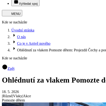
Vyhledat spoj
MENU
Kde se nacházíte
Úvodní stránka
O nás
Co je v Arrivě nového
Ohlédnutí za vlakem Pomozte dětem: Projezdil Čechy a pom
Kde se nacházíte
Zpět
Ohlédnutí za vlakem Pomozte dě
18. 5. 2026
|
Různé
|
Vlaky
|
Akce
Pomozte dětem