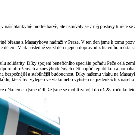
l v naší blankytně modré barvě, ale usmívaly se z něj postavy kuřete s
vině března z Masarykova nádraží v Praze. V ten den jsme k tomu pozva
 dětem. Vlak následně svezl děti i jejich doprovod z hlavního města s
 solidarity. Díky spojení benefičního speciálu pořadu Peče celá země, 
odporu ohrožených a znevýhodněných dětí napříč republikou a pomáhají 
nce na bezpečnější a stabilnější budoucnost. Díky našemu vlaku na Masary
R kódu, který byl vylepen ve vlaku nebo vytištěn na jízdenkách z našeho
 děkujeme a jsme rádi, že jsme se mohli zapojit do už 28. ročníku tét