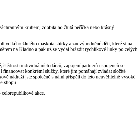
e záchranným kruhem, zdobila ho žlutá peříčka nebo krásný
li velkého žlutého maskota sbírky a znevýhodněné děti, které si na
měrem na Kladno a pak už se vydal brázdit rychlíkové linky po celých
štědrosti individuálních dárců, zapojení partnerů i spojenců se
financovat konkrétní služby, které jim pomáhají zvládat složité
kově nádraží jste společně s námi přispěli do této neuvěřitelně vysoké
 e-shopu
o celorepublikové akce.