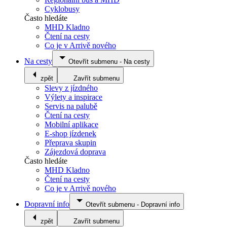
Cyklobusy
Často hledáte
MHD Kladno
Čtení na cesty
Co je v Arrivě nového
Na cesty
Otevřít submenu
-
Na cesty
zpět
Zavřít submenu
Slevy z jízdného
Výlety a inspirace
Servis na palubě
Čtení na cesty
Mobilní aplikace
E-shop jízdenek
Přeprava skupin
Zájezdová doprava
Často hledáte
MHD Kladno
Čtení na cesty
Co je v Arrivě nového
Dopravní info
Otevřít submenu
-
Dopravní info
zpět
Zavřít submenu