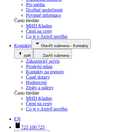
Pro média
Dceřiné společnosti
Povinné informace
Často hledáte
MHD Kladno
Čtení na cesty
Co je v Arrivě nového
Kontakty
Otevřít submenu
-
Kontakty
zpět
Zavřít submenu
Zákaznický servis
Prodejní místa
Kontakty na regiony
Časté dotazy
Hodnocení
Ztráty a nálezy
Často hledáte
MHD Kladno
Čtení na cesty
Co je v Arrivě nového
EN
725 100 725