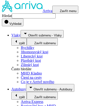
Arriva
Zavřít menu
Hledat
Vyhledat
Vlaky
Otevřít submenu
-
Vlaky
zpět
Zavřít submenu
Rychlíky
Jihomoravský kraj
Liberecký kraj
Plzeňský kraj
Zlínský kraj
Často hledáte
MHD Kladno
Čtení na cesty
Co je v Arrivě nového
Autobusy
Otevřít submenu
-
Autobusy
zpět
Zavřít submenu
Arriva Express
Regionální bus a MHD