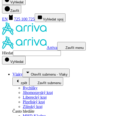
Vyhledat
Zavřít
EN
725 100 725
Vyhledat spoj
Arriva
Zavřít menu
Hledat
Vyhledat
Vlaky
Otevřít submenu
-
Vlaky
zpět
Zavřít submenu
Rychlíky
Jihomoravský kraj
Liberecký kraj
Plzeňský kraj
Zlínský kraj
Často hledáte
MHD Kladno