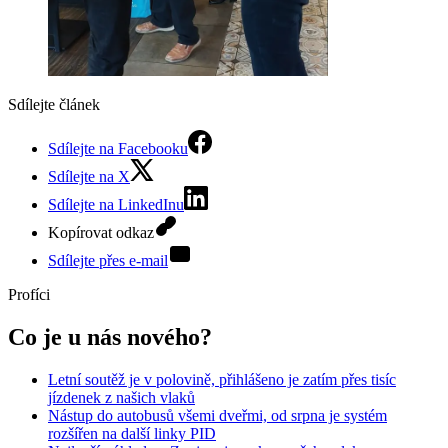
Sdílejte článek
Sdílejte na Facebooku
Sdílejte na X
Sdílejte na LinkedInu
Kopírovat odkaz
Sdílejte přes e-mail
Profíci
Co je u nás nového?
Letní soutěž je v polovině, přihlášeno je zatím přes tisíc
jízdenek z našich vlaků
Nástup do autobusů všemi dveřmi, od srpna je systém
rozšířen na další linky PID