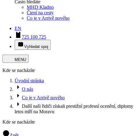
Často hledáte
MHD Kladno
Čtení na cesty
Co je v Arrivě nového
EN
725 100 725
Vyhledat spoj
MENU
Kde se nacházíte
Úvodní stránka
O nás
Co je v Arrivě nového
Další naši řidiči získali prestižní profesní ocenění, diplomy
letos míří na Moravu
Kde se nacházíte
Zpět