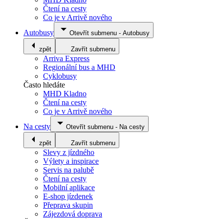
Čtení na cesty
Co je v Arrivě nového
Autobusy
Otevřít submenu
-
Autobusy
zpět
Zavřít submenu
Arriva Express
Regionální bus a MHD
Cyklobusy
Často hledáte
MHD Kladno
Čtení na cesty
Co je v Arrivě nového
Na cesty
Otevřít submenu
-
Na cesty
zpět
Zavřít submenu
Slevy z jízdného
Výlety a inspirace
Servis na palubě
Čtení na cesty
Mobilní aplikace
E-shop jízdenek
Přeprava skupin
Zájezdová doprava