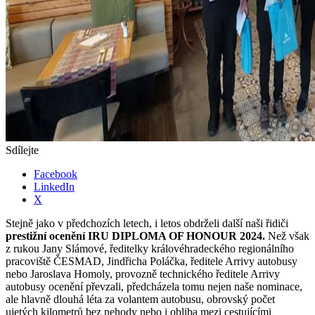
Sdílejte
Facebook
LinkedIn
X
Stejně jako v předchozích letech, i letos obdrželi další naši řidiči
prestižní ocenění IRU DIPLOMA OF HONOUR 2024.
Než však
z rukou Jany Slámové, ředitelky královéhradeckého regionálního
pracoviště ČESMAD, Jindřicha Poláčka, ředitele Arrivy autobusy
nebo Jaroslava Homoly, provozně technického ředitele Arrivy
autobusy ocenění převzali, předcházela tomu nejen naše nominace,
ale hlavně dlouhá léta za volantem autobusu, obrovský počet
ujetých kilometrů bez nehody nebo i obliba mezi cestujícími