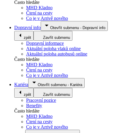
Často hledáte
MHD Kladno
Čtení na cesty
Co je v Arrivě nového
Dopravní info
Otevřít submenu
-
Dopravní info
zpět
Zavřít submenu
Dopravní informace
Aktuální poloha vlaků online
Aktuální poloha autobusů online
Často hledáte
MHD Kladno
Čtení na cesty
Co je v Arrivě nového
Kariéra
Otevřít submenu
-
Kariéra
zpět
Zavřít submenu
Pracovní pozice
Benefity
Často hledáte
MHD Kladno
Čtení na cesty
Co je v Arrivě nového