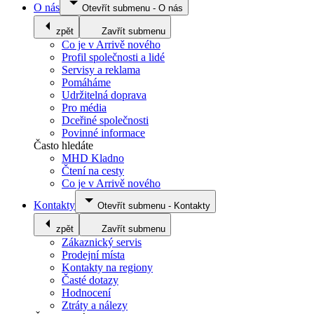
O nás
Otevřít submenu
-
O nás
zpět
Zavřít submenu
Co je v Arrivě nového
Profil společnosti a lidé
Servisy a reklama
Pomáháme
Udržitelná doprava
Pro média
Dceřiné společnosti
Povinné informace
Často hledáte
MHD Kladno
Čtení na cesty
Co je v Arrivě nového
Kontakty
Otevřít submenu
-
Kontakty
zpět
Zavřít submenu
Zákaznický servis
Prodejní místa
Kontakty na regiony
Časté dotazy
Hodnocení
Ztráty a nálezy