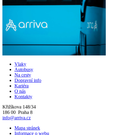
Vlaky
Autobusy
Na cesty
Dopravní info
Kariéra
O nás
Kontakty
Křižíkova 148/34
186 00 Praha 8
info@arriva.cz
Mapa stránek
Informace o webu