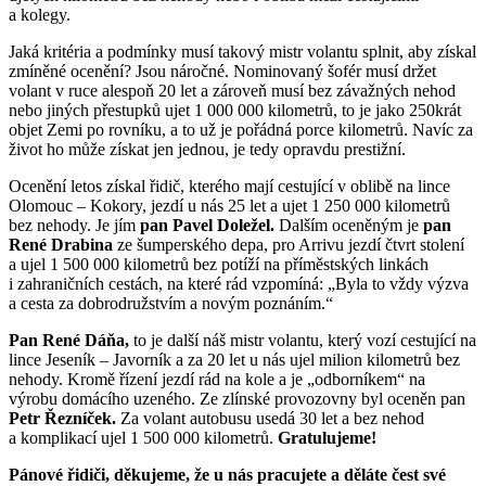
a kolegy.
Jaká kritéria a podmínky musí takový mistr volantu splnit, aby získal
zmíněné ocenění? Jsou náročné. Nominovaný šofér musí držet
volant v ruce alespoň 20 let a zároveň musí bez závažných nehod
nebo jiných přestupků ujet 1 000 000 kilometrů, to je jako 250krát
objet Zemi po rovníku, a to už je pořádná porce kilometrů. Navíc za
život ho může získat jen jednou, je tedy opravdu prestižní.
Ocenění letos získal řidič, kterého mají cestující v oblibě na lince
Olomouc – Kokory, jezdí u nás 25 let a ujet 1 250 000 kilometrů
bez nehody. Je jím
pan Pavel Doležel.
Dalším oceněným je
pan
René Drabina
ze šumperského depa, pro Arrivu jezdí čtvrt stolení
a ujel 1 500 000 kilometrů bez potíží na příměstských linkách
i zahraničních cestách, na které rád vzpomíná: „Byla to vždy výzva
a cesta za dobrodružstvím a novým poznáním.“
Pan René Dáňa,
to je další náš mistr volantu, který vozí cestující na
lince Jeseník – Javorník a za 20 let u nás ujel milion kilometrů bez
nehody. Kromě řízení jezdí rád na kole a je „odborníkem“ na
výrobu domácího uzeného. Ze zlínské provozovny byl oceněn pan
Petr Řezníček.
Za volant autobusu usedá 30 let a bez nehod
a komplikací ujel 1 500 000 kilometrů.
Gratulujeme!
Pánové řidiči, děkujeme, že u nás pracujete a děláte čest své