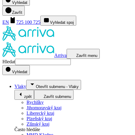
Vyhledat
Zavřít
EN
725 100 725
Vyhledat spoj
Arriva
Zavřít menu
Hledat
Vyhledat
Vlaky
Otevřít submenu
-
Vlaky
zpět
Zavřít submenu
Rychlíky
Jihomoravský kraj
Liberecký kraj
Plzeňský kraj
Zlínský kraj
Často hledáte
MHD Kladno