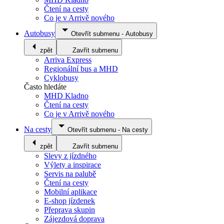
Čtení na cesty
Co je v Arrivě nového
Autobusy
Otevřít submenu
-
Autobusy
zpět
Zavřít submenu
Arriva Express
Regionální bus a MHD
Cyklobusy
Často hledáte
MHD Kladno
Čtení na cesty
Co je v Arrivě nového
Na cesty
Otevřít submenu
-
Na cesty
zpět
Zavřít submenu
Slevy z jízdného
Výlety a inspirace
Servis na palubě
Čtení na cesty
Mobilní aplikace
E-shop jízdenek
Přeprava skupin
Zájezdová doprava