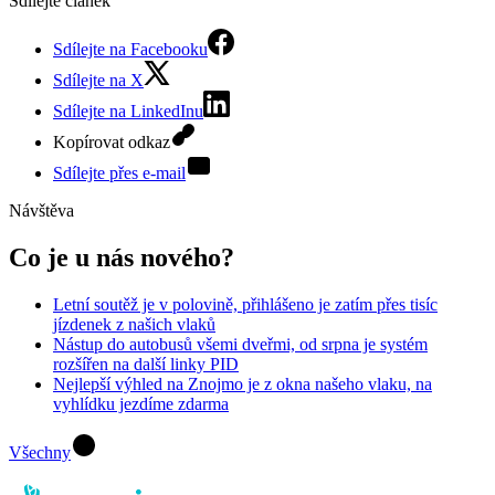
Sdílejte článek
Sdílejte na Facebooku
Sdílejte na X
Sdílejte na LinkedInu
Kopírovat odkaz
Sdílejte přes e-mail
Návštěva
Co je u nás nového?
Letní soutěž je v polovině, přihlášeno je zatím přes tisíc
jízdenek z našich vlaků
Nástup do autobusů všemi dveřmi, od srpna je systém
rozšířen na další linky PID
Nejlepší výhled na Znojmo je z okna našeho vlaku, na
vyhlídku jezdíme zdarma
Všechny