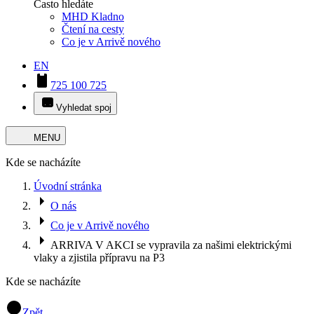
Často hledáte
MHD Kladno
Čtení na cesty
Co je v Arrivě nového
EN
725 100 725
Vyhledat spoj
MENU
Kde se nacházíte
Úvodní stránka
O nás
Co je v Arrivě nového
ARRIVA V AKCI se vypravila za našimi elektrickými
vlaky a zjistila přípravu na P3
Kde se nacházíte
Zpět