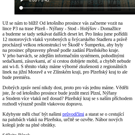
Už se nám to blíží! Od letošního prosince vás začneme vozit na
lince P3 na trase Plzeň - Nýřany - Stod - Holýšov - Domažlice
a budeme se tady setkávat dalších deset let. Pro linku jsme pořídili
12 motorových vlaků vyrobených u švýcarského Stadleru a právě
procházejí velkou rekonstrukcí ve Škodě v Šumperku, aby byly
na prosinec připraveny přesně podle zadání Plzeňského kraje.
V jeho barvách, se zdejším informačním systémem, pohodlnými
sedačkami, zásuvkami, ať si cestou dobijete mobil, a chybět nebude
ani wi-fi. S těmito vlaky máme výborné zkušenosti z regionálních
linek na jižní Moravě a ve Zlínském kraji, pro Plzeňský kraj to ale
bude premiéra.
Dobrých zpráv není nikdy dost, proto pro vás jednu máme. Věděli
jste, že od letošního prosince bude jezdit mezi Plzní, Nýřany
a Stodem více vlaků než dosud? Plzeňský kraj se s naším příchodem
rozhodl výrazně posílit vlakovou dopravu.
Kdybyste měli chuť být našimi
průvodčími
a starat se o cestující
na palubách vlaků na Plzeňsku, určitě se ozvěte. Nábor nových
kolegů jede na plné obrátky.