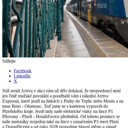
Sdílejte
Facebook
LinkedIn
X
Náš seriál Arriva v akci vám už dřív dokázal, že strojvedoucí není
jen čistě mužské povolání a poodhalil vám i zákulisí Arriva
Expressů, které jezdí na linkách z Prahy do Teplic nebo Mostu a na
trase Brno - Olomouc. Teď jsme se s kamerou vypravili do
Plzeňského kraje. Jezdí tady naše elektrické vlaky na lince P1
Pňovany - Plzeň - Horažďovice předměstí. Od tohoto prosince se
naše motoráky rozjedou také na lince s označením P3 mezi Plzní
a Domažlicemi a od roku 2028 propojíme hlavní město a západ