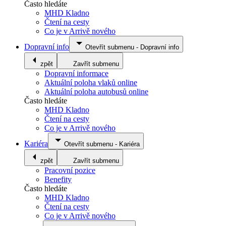
Často hledáte
MHD Kladno
Čtení na cesty
Co je v Arrivě nového
Dopravní info
Otevřít submenu
-
Dopravní info
zpět
Zavřít submenu
Dopravní informace
Aktuální poloha vlaků online
Aktuální poloha autobusů online
Často hledáte
MHD Kladno
Čtení na cesty
Co je v Arrivě nového
Kariéra
Otevřít submenu
-
Kariéra
zpět
Zavřít submenu
Pracovní pozice
Benefity
Často hledáte
MHD Kladno
Čtení na cesty
Co je v Arrivě nového