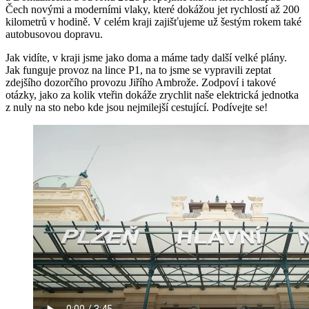
Čech novými a moderními vlaky, které dokážou jet rychlostí až 200
kilometrů v hodině. V celém kraji zajišťujeme už šestým rokem také
autobusovou dopravu.
Jak vidíte, v kraji jsme jako doma a máme tady další velké plány.
Jak funguje provoz na lince P1, na to jsme se vypravili zeptat
zdejšího dozorčího provozu Jiřího Ambrože. Zodpoví i takové
otázky, jako za kolik vteřin dokáže zrychlit naše elektrická jednotka
z nuly na sto nebo kde jsou nejmilejší cestující. Podívejte se!