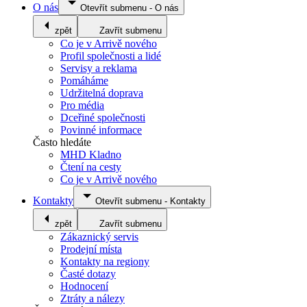
O nás
Otevřít submenu
-
O nás
zpět
Zavřít submenu
Co je v Arrivě nového
Profil společnosti a lidé
Servisy a reklama
Pomáháme
Udržitelná doprava
Pro média
Dceřiné společnosti
Povinné informace
Často hledáte
MHD Kladno
Čtení na cesty
Co je v Arrivě nového
Kontakty
Otevřít submenu
-
Kontakty
zpět
Zavřít submenu
Zákaznický servis
Prodejní místa
Kontakty na regiony
Časté dotazy
Hodnocení
Ztráty a nálezy