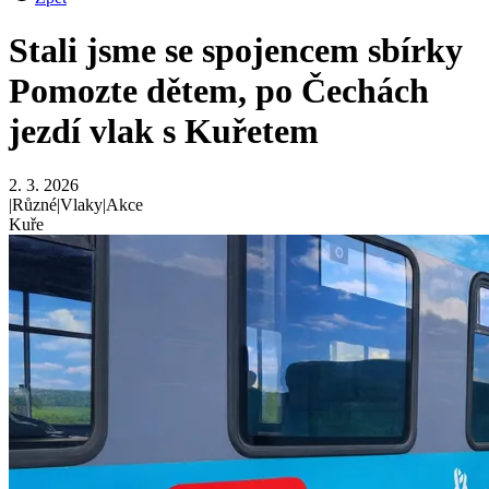
Stali jsme se spojencem sbírky
Pomozte dětem, po Čechách
jezdí vlak s Kuřetem
2. 3. 2026
|
Různé
|
Vlaky
|
Akce
Kuře