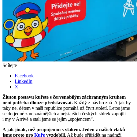
Sdílejte
Facebook
LinkedIn
X
Žlutou postavu kuřete s červenobílým záchranným kruhem
není potřeba dlouze představovat.
Každý z nás ho zná. A jak by
taky ne, dětem v naší republice pomáhá už čtvrt století. Letos jsme
se do jedné z nejznámějších a nejstarších českých sbírek zapojili
i my v Arrivě a stali jsme se jejím „spojencem“.
A jak jinak, než propojením s vlakem. Jeden z našich vlaků
jsme proto pro
Kuře
vyzdobili.
Až bude přijíždět na nádraží,