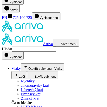
Vyhledat
Zavřít
EN
725 100 725
Vyhledat spoj
Arriva
Zavřít menu
Hledat
Vyhledat
Vlaky
Otevřít submenu
-
Vlaky
zpět
Zavřít submenu
Rychlíky
Jihomoravský kraj
Liberecký kraj
Plzeňský kraj
Zlínský kraj
Často hledáte
MHD Kladno