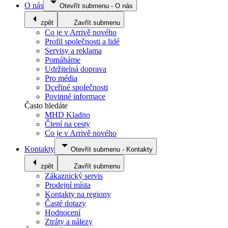
O nás
Otevřít submenu
-
O nás
zpět
Zavřít submenu
Co je v Arrivě nového
Profil společnosti a lidé
Servisy a reklama
Pomáháme
Udržitelná doprava
Pro média
Dceřiné společnosti
Povinné informace
Často hledáte
MHD Kladno
Čtení na cesty
Co je v Arrivě nového
Kontakty
Otevřít submenu
-
Kontakty
zpět
Zavřít submenu
Zákaznický servis
Prodejní místa
Kontakty na regiony
Časté dotazy
Hodnocení
Ztráty a nálezy