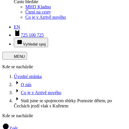
Často hledáte
MHD Kladno
Čtení na cesty
Co je v Arrivě nového
EN
725 100 725
Vyhledat spoj
MENU
Kde se nacházíte
Úvodní stránka
O nás
Co je v Arrivě nového
Stali jsme se spojencem sbírky Pomozte dětem, po
Čechách jezdí vlak s Kuřetem
Kde se nacházíte
Zpět