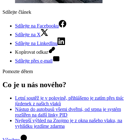
Sdílejte článek
Sdílejte na Facebooku
Sdílejte na X
Sdílejte na LinkedInu
Kopírovat odkaz
Sdílejte přes e-mail
Pomozte dětem
Co je u nás nového?
Letní soutěž je v polovině, přihlášeno je zatím přes tisíc
jízdenek z našich vlaků
Nástup do autobusů všemi dveřmi, od srpna je systém
rozšířen na další linky PID
Nejlepší výhled na Znojmo je z okna našeho vlaku, na
vyhlídku jezdíme zdarma
Všechny