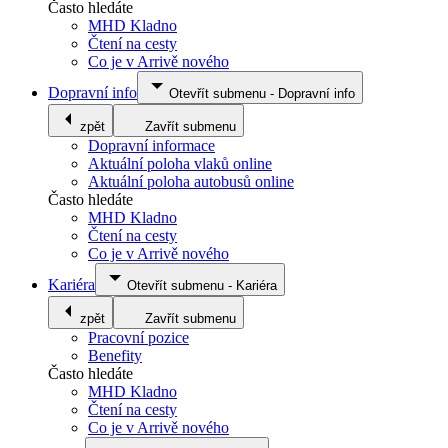
Často hledáte
MHD Kladno
Čtení na cesty
Co je v Arrivě nového
Dopravní info
Otevřít submenu
-
Dopravní info
zpět
Zavřít submenu
Dopravní informace
Aktuální poloha vlaků online
Aktuální poloha autobusů online
Často hledáte
MHD Kladno
Čtení na cesty
Co je v Arrivě nového
Kariéra
Otevřít submenu
-
Kariéra
zpět
Zavřít submenu
Pracovní pozice
Benefity
Často hledáte
MHD Kladno
Čtení na cesty
Co je v Arrivě nového