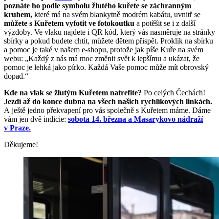
poznáte ho podle symbolu žlutého kuřete se záchranným
kruhem,
které má na svém blankytně modrém kabátu, uvnitř se
můžete s Kuřetem vyfotit ve fotokoutku
a potěšit se i z další
výzdoby. Ve vlaku najdete i QR kód, který vás nasměruje na stránky
sbírky a pokud budete chtít, můžete dětem přispět. Proklik na sbírku
a pomoc je také v našem e-shopu, protože jak píše Kuře na svém
webu: „Každý z nás má moc změnit svět k lepšímu a ukázat, že
pomoc je lehká jako pírko. Každá Vaše pomoc může mít obrovský
dopad.“
Kde na vlak se žlutým Kuřetem natrefíte?
Po celých Čechách!
Jezdí až do konce dubna na všech našich rychlíkových linkách.
A ještě jedno překvapení pro vás společně s Kuřetem máme. Dáme
vám jen dvě indicie:
sobota 14. března a Masarykovo nádraží
v Praze.
Děkujeme!