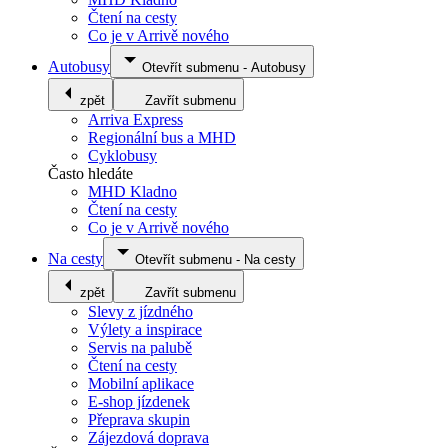
Čtení na cesty
Co je v Arrivě nového
Autobusy
Otevřít submenu
-
Autobusy
zpět
Zavřít submenu
Arriva Express
Regionální bus a MHD
Cyklobusy
Často hledáte
MHD Kladno
Čtení na cesty
Co je v Arrivě nového
Na cesty
Otevřít submenu
-
Na cesty
zpět
Zavřít submenu
Slevy z jízdného
Výlety a inspirace
Servis na palubě
Čtení na cesty
Mobilní aplikace
E-shop jízdenek
Přeprava skupin
Zájezdová doprava