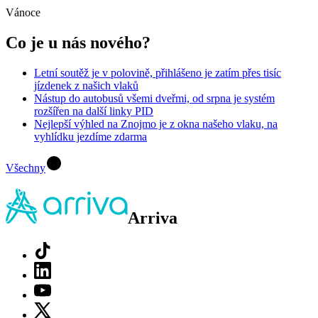
Vánoce
Co je u nás nového?
Letní soutěž je v polovině, přihlášeno je zatím přes tisíc
jízdenek z našich vlaků
Nástup do autobusů všemi dveřmi, od srpna je systém
rozšířen na další linky PID
Nejlepší výhled na Znojmo je z okna našeho vlaku, na
vyhlídku jezdíme zdarma
Všechny
Arriva