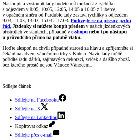
Nastoupit a vystoupit tady budete mít možnost z rychlíku
s odjezdem v 8:05, 10:05, 12:05, 14:05 a 16:05 z Liberce,
v opačném směru od Pardubic tady zastaví rychlíky s odjezdem
9:03, 11:03, 13:03, 15:03 a 17:03.
Podívejte se na přesný jízdní
řád.
Jízdenky si můžete koupit předem
v našich jízdenkových
přístrojích ve stanicích, případně v
e-shopu
nebo i po nástupu
u průvodčího přímo na palubě vlaku.
Hoďte alespoň na chvíli případné starosti za hlavu a zpříjemněte si
čekání na advent vánočnímu trhy v Kuksu. Navíc tady určitě
pořídíte řadu dárků, zajímavých dekorací, svíček a dalšího zboží,
bez kterého prostě nejsou Vánoce Vánocemi.
Sdílejte článek
Sdílejte na Facebooku
Sdílejte na X
Sdílejte na LinkedInu
Kopírovat odkaz
Sdílejte přes e-mail