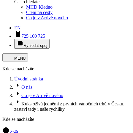
Často hledáte
MHD Kladno
Čtení na cesty
Co je v Arrivě nového
EN
725 100 725
Vyhledat spoj
MENU
Kde se nacházíte
Úvodní stránka
O nás
Co je v Arrivě nového
Kuks ožívá jedněmi z prvních vánočních trhů v Česku,
zastaví tady i naše rychlíky
Kde se nacházíte
Zpět