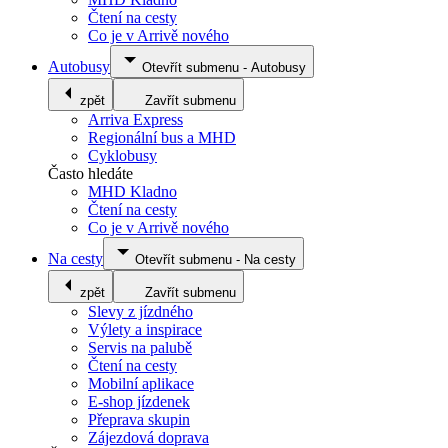
Čtení na cesty
Co je v Arrivě nového
Autobusy
Otevřít submenu
-
Autobusy
zpět
Zavřít submenu
Arriva Express
Regionální bus a MHD
Cyklobusy
Často hledáte
MHD Kladno
Čtení na cesty
Co je v Arrivě nového
Na cesty
Otevřít submenu
-
Na cesty
zpět
Zavřít submenu
Slevy z jízdného
Výlety a inspirace
Servis na palubě
Čtení na cesty
Mobilní aplikace
E-shop jízdenek
Přeprava skupin
Zájezdová doprava