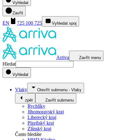
Vyhledat
Zavřít
EN
725 100 725
Vyhledat spoj
Arriva
Zavřít menu
Hledat
Vyhledat
Vlaky
Otevřít submenu
-
Vlaky
zpět
Zavřít submenu
Rychlíky
Jihomoravský kraj
Liberecký kraj
Plzeňský kraj
Zlínský kraj
Často hledáte
MHD Kladno