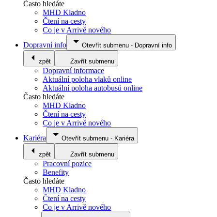
Často hledáte
MHD Kladno
Čtení na cesty
Co je v Arrivě nového
Dopravní info
Otevřít submenu
-
Dopravní info
zpět
Zavřít submenu
Dopravní informace
Aktuální poloha vlaků online
Aktuální poloha autobusů online
Často hledáte
MHD Kladno
Čtení na cesty
Co je v Arrivě nového
Kariéra
Otevřít submenu
-
Kariéra
zpět
Zavřít submenu
Pracovní pozice
Benefity
Často hledáte
MHD Kladno
Čtení na cesty
Co je v Arrivě nového