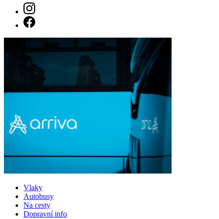
Vlaky
Autobusy
Na cesty
Dopravní info