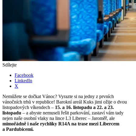
Sdílejte
Facebook
LinkedIn
X
Nemůžete se dočkat Vánoc? Vyrazte si na jedny z prvních
vánočních trhů v republice! Barokní areál Kuks jimi ožije o dvou
listopadových víkendech –
15. a 16. listopadu a 22. a 23.
listopadu
– a abyste nemuseli řešit parkování, zastaví vám tady
nejen naše osobní vlaky na lince L3 Liberec – Jaroměř, ale
mimořádně i naše rychlíky R14A na trase mezi Libercem
a Pardubicemi.