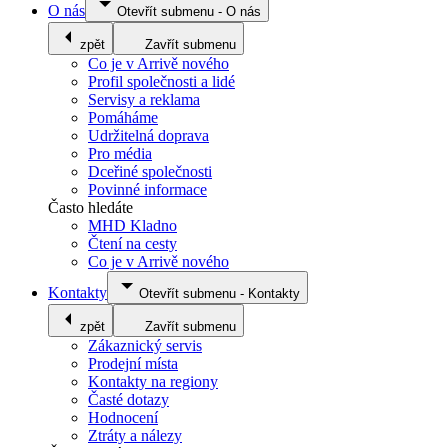
O nás
Otevřít submenu
-
O nás
zpět
Zavřít submenu
Co je v Arrivě nového
Profil společnosti a lidé
Servisy a reklama
Pomáháme
Udržitelná doprava
Pro média
Dceřiné společnosti
Povinné informace
Často hledáte
MHD Kladno
Čtení na cesty
Co je v Arrivě nového
Kontakty
Otevřít submenu
-
Kontakty
zpět
Zavřít submenu
Zákaznický servis
Prodejní místa
Kontakty na regiony
Časté dotazy
Hodnocení
Ztráty a nálezy