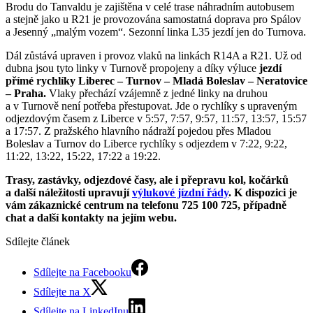
Brodu do Tanvaldu je zajištěna v celé trase náhradním autobusem
a stejně jako u R21 je provozována samostatná doprava pro Spálov
a Jesenný „malým vozem“. Sezonní linka L35 jezdí jen do Turnova.
Dál zůstává upraven i provoz vlaků na linkách R14A a R21. Už od
dubna jsou tyto linky v Turnově propojeny a díky výluce
jezdí
přímé rychlíky Liberec – Turnov – Mladá Boleslav – Neratovice
– Praha.
Vlaky přechází vzájemně z jedné linky na druhou
a v Turnově není potřeba přestupovat. Jde o rychlíky s upraveným
odjezdovým časem z Liberce v 5:57, 7:57, 9:57, 11:57, 13:57, 15:57
a 17:57. Z pražského hlavního nádraží pojedou přes Mladou
Boleslav a Turnov do Liberce rychlíky s odjezdem v 7:22, 9:22,
11:22, 13:22, 15:22, 17:22 a 19:22.
Trasy, zastávky, odjezdové časy, ale i přepravu kol, kočárků
a další náležitosti upravují
výlukové jízdní řády
. K dispozici je
vám zákaznické centrum na telefonu 725 100 725, případně
chat a další kontakty na jejím webu.
Sdílejte článek
Sdílejte na Facebooku
Sdílejte na X
Sdílejte na LinkedInu