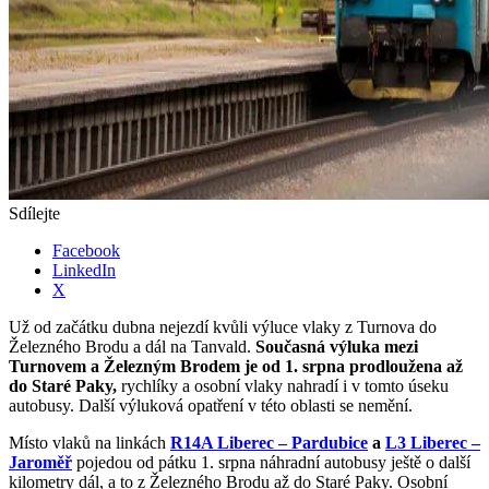
Sdílejte
Facebook
LinkedIn
X
Už od začátku dubna nejezdí kvůli výluce vlaky z Turnova do
Železného Brodu a dál na Tanvald.
Současná výluka mezi
Turnovem a Železným Brodem je od 1. srpna prodloužena až
do Staré Paky,
rychlíky a osobní vlaky nahradí i v tomto úseku
autobusy. Další výluková opatření v této oblasti se nemění.
Místo vlaků na linkách
R14A Liberec – Pardubice
a
L3 Liberec –
Jaroměř
pojedou od pátku 1. srpna náhradní autobusy ještě o další
kilometry dál, a to z Železného Brodu až do Staré Paky. Osobní