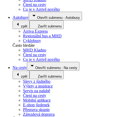
Čtení na cesty
Co je v Arrivě nového
Autobusy
Otevřít submenu
-
Autobusy
zpět
Zavřít submenu
Arriva Express
Regionální bus a MHD
Cyklobusy
Často hledáte
MHD Kladno
Čtení na cesty
Co je v Arrivě nového
Na cesty
Otevřít submenu
-
Na cesty
zpět
Zavřít submenu
Slevy z jízdného
Výlety a inspirace
Servis na palubě
Čtení na cesty
Mobilní aplikace
E-shop jízdenek
Přeprava skupin
Zájezdová doprava