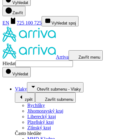
Vyhledat
Zavřít
EN
725 100 725
Vyhledat spoj
Arriva
Zavřít menu
Hledat
Vyhledat
Vlaky
Otevřít submenu
-
Vlaky
zpět
Zavřít submenu
Rychlíky
Jihomoravský kraj
Liberecký kraj
Plzeňský kraj
Zlínský kraj
Často hledáte
MHD Kladno