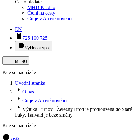
Často hledáte
MHD Kladno
Čtení na cesty
Co je v Arrivě nového
EN
725 100 725
Vyhledat spoj
MENU
Kde se nacházíte
Úvodní stránka
O nás
Co je v Arrivě nového
Výluka Turnov - Železný Brod je prodloužena do Staré
Paky, Tanvald je beze změny
Kde se nacházíte
Zpět