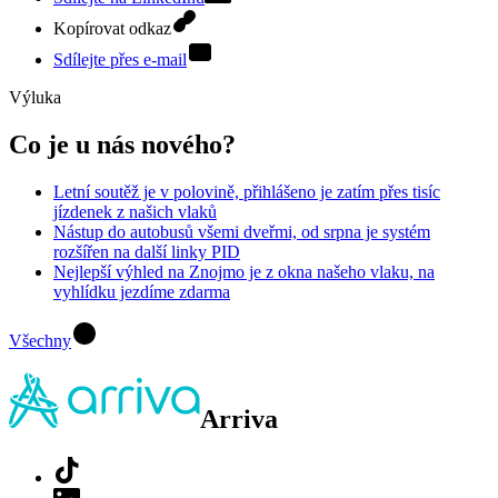
Kopírovat odkaz
Sdílejte přes e-mail
Výluka
Co je u nás nového?
Letní soutěž je v polovině, přihlášeno je zatím přes tisíc
jízdenek z našich vlaků
Nástup do autobusů všemi dveřmi, od srpna je systém
rozšířen na další linky PID
Nejlepší výhled na Znojmo je z okna našeho vlaku, na
vyhlídku jezdíme zdarma
Všechny
Arriva