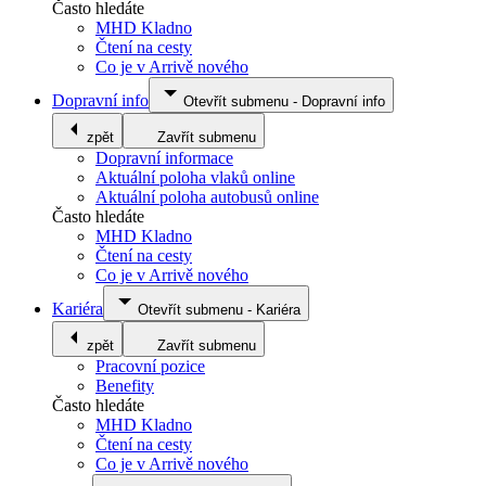
Často hledáte
MHD Kladno
Čtení na cesty
Co je v Arrivě nového
Dopravní info
Otevřít submenu
-
Dopravní info
zpět
Zavřít submenu
Dopravní informace
Aktuální poloha vlaků online
Aktuální poloha autobusů online
Často hledáte
MHD Kladno
Čtení na cesty
Co je v Arrivě nového
Kariéra
Otevřít submenu
-
Kariéra
zpět
Zavřít submenu
Pracovní pozice
Benefity
Často hledáte
MHD Kladno
Čtení na cesty
Co je v Arrivě nového