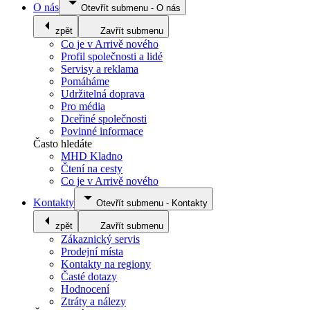
O nás
Otevřít submenu
-
O nás
zpět
Zavřít submenu
Co je v Arrivě nového
Profil společnosti a lidé
Servisy a reklama
Pomáháme
Udržitelná doprava
Pro média
Dceřiné společnosti
Povinné informace
Často hledáte
MHD Kladno
Čtení na cesty
Co je v Arrivě nového
Kontakty
Otevřít submenu
-
Kontakty
zpět
Zavřít submenu
Zákaznický servis
Prodejní místa
Kontakty na regiony
Časté dotazy
Hodnocení
Ztráty a nálezy