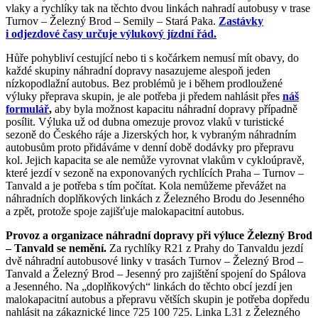
vlaky a rychlíky tak na těchto dvou linkách nahradí autobusy v trase
Turnov – Železný Brod – Semily – Stará Paka.
Zastávky
i odjezdové časy určuje výlukový jízdní řád.
Hůře pohybliví cestující nebo ti s kočárkem nemusí mít obavy, do
každé skupiny náhradní dopravy nasazujeme alespoň jeden
nízkopodlažní autobus. Bez problémů je i během prodloužené
výluky přeprava skupin, je ale potřeba ji předem nahlásit přes
náš
formulář
,
aby byla možnost kapacitu náhradní dopravy případně
posílit. Výluka už od dubna omezuje provoz vlaků v turistické
sezoně do Českého ráje a Jizerských hor, k vybraným náhradním
autobusům proto přidáváme v denní době dodávky pro přepravu
kol. Jejich kapacita se ale nemůže vyrovnat vlakům v cykloúpravě,
které jezdí v sezoně na exponovaných rychlících Praha – Turnov –
Tanvald a je potřeba s tím počítat. Kola nemůžeme převážet na
náhradních doplňkových linkách z Železného Brodu do Jesenného
a zpět, protože spoje zajišťuje malokapacitní autobus.
Provoz a organizace náhradní dopravy při výluce Železný Brod
– Tanvald se nemění.
Za rychlíky R21 z Prahy do Tanvaldu jezdí
dvě náhradní autobusové linky v trasách Turnov – Železný Brod –
Tanvald a Železný Brod – Jesenný pro zajištění spojení do Spálova
a Jesenného. Na „doplňkových“ linkách do těchto obcí jezdí jen
malokapacitní autobus a přepravu větších skupin je potřeba dopředu
nahlásit na zákaznické lince 725 100 725. Linka L31 z Železného