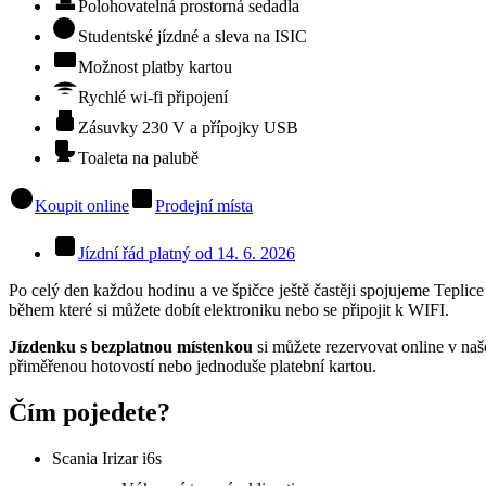
Polohovatelná prostorná sedadla
Studentské jízdné a sleva na ISIC
Možnost platby kartou
Rychlé wi-fi připojení
Zásuvky 230 V a přípojky USB
Toaleta na palubě
Koupit online
Prodejní místa
Jízdní řád platný od 14. 6. 2026
Po celý den každou hodinu a ve špičce ještě častěji spojujeme Tepli
během které si můžete dobít elektroniku nebo se připojit k WIFI.
Jízdenk
u
s bezplatnou místenkou
si můžete rezervovat online v n
přiměřenou hotovostí nebo jednoduše platební kartou.
Čím pojedete?
Scania Irizar i6s