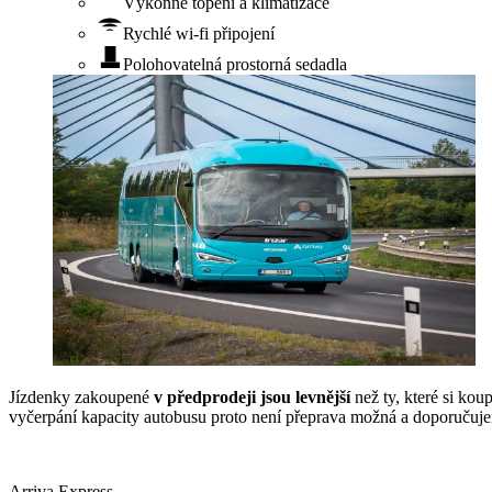
Výkonné topení a klimatizace
Rychlé wi-fi připojení
Polohovatelná prostorná sedadla
Jízdenky zakoupené
v předprodeji jsou levnější
než ty, které si kou
vyčerpání kapacity autobusu proto není přeprava možná a doporuču
Arriva Express