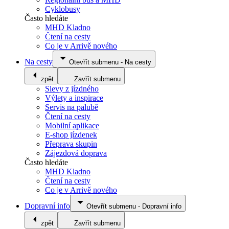
Cyklobusy
Často hledáte
MHD Kladno
Čtení na cesty
Co je v Arrivě nového
Na cesty
Otevřít submenu
-
Na cesty
zpět
Zavřít submenu
Slevy z jízdného
Výlety a inspirace
Servis na palubě
Čtení na cesty
Mobilní aplikace
E-shop jízdenek
Přeprava skupin
Zájezdová doprava
Často hledáte
MHD Kladno
Čtení na cesty
Co je v Arrivě nového
Dopravní info
Otevřít submenu
-
Dopravní info
zpět
Zavřít submenu