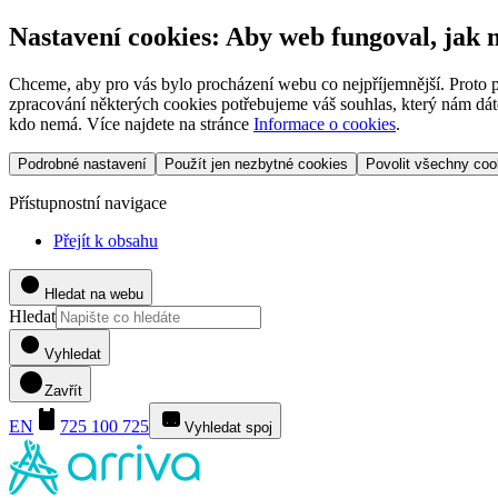
Nastavení cookies: Aby web fungoval, jak
Chceme, aby pro vás bylo procházení webu co nejpříjemnější. Proto p
zpracování některých cookies potřebujeme váš souhlas, který nám dáte
kdo nemá. Více najdete na stránce
Informace o cookies
.
Podrobné nastavení
Použít jen nezbytné cookies
Povolit všechny coo
Přístupnostní navigace
Přejít k obsahu
Hledat na webu
Hledat
Vyhledat
Zavřít
EN
725 100 725
Vyhledat spoj