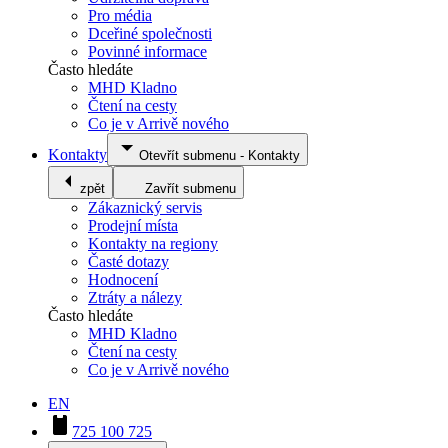
Pro média
Dceřiné společnosti
Povinné informace
Často hledáte
MHD Kladno
Čtení na cesty
Co je v Arrivě nového
Kontakty
Otevřít submenu
-
Kontakty
zpět
Zavřít submenu
Zákaznický servis
Prodejní místa
Kontakty na regiony
Časté dotazy
Hodnocení
Ztráty a nálezy
Často hledáte
MHD Kladno
Čtení na cesty
Co je v Arrivě nového
EN
725 100 725