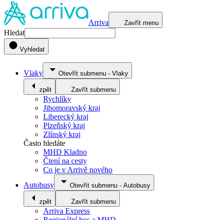
Arriva
Zavřít menu
Hledat
Vyhledat
Vlaky
Otevřít submenu
-
Vlaky
zpět
Zavřít submenu
Rychlíky
Jihomoravský kraj
Liberecký kraj
Plzeňský kraj
Zlínský kraj
Často hledáte
MHD Kladno
Čtení na cesty
Co je v Arrivě nového
Autobusy
Otevřít submenu
-
Autobusy
zpět
Zavřít submenu
Arriva Express
Regionální bus a MHD