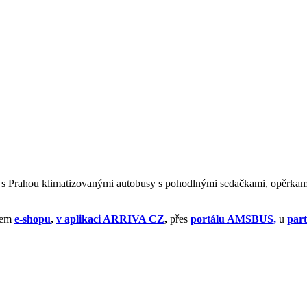
ce s Prahou klimatizovanými autobusy s pohodlnými sedačkami, opěrkam
ašem
e-shopu
,
v aplikaci ARRIVA CZ
,
přes
portálu AMSBUS,
u
par