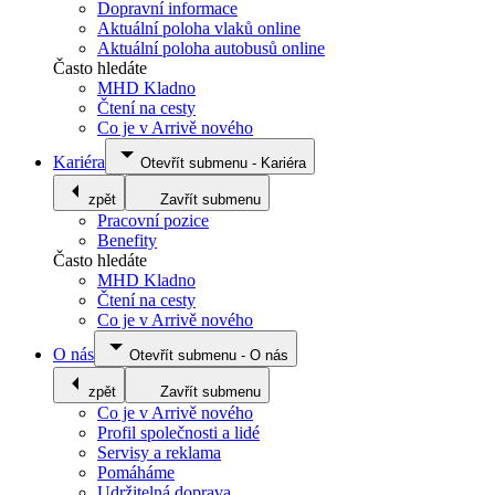
Dopravní informace
Aktuální poloha vlaků online
Aktuální poloha autobusů online
Často hledáte
MHD Kladno
Čtení na cesty
Co je v Arrivě nového
Kariéra
Otevřít submenu
-
Kariéra
zpět
Zavřít submenu
Pracovní pozice
Benefity
Často hledáte
MHD Kladno
Čtení na cesty
Co je v Arrivě nového
O nás
Otevřít submenu
-
O nás
zpět
Zavřít submenu
Co je v Arrivě nového
Profil společnosti a lidé
Servisy a reklama
Pomáháme
Udržitelná doprava