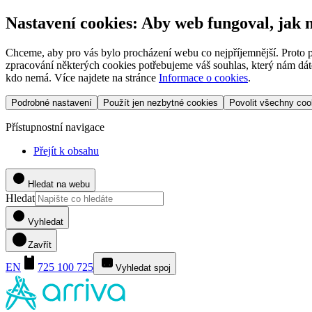
Nastavení cookies: Aby web fungoval, jak
Chceme, aby pro vás bylo procházení webu co nejpříjemnější. Proto p
zpracování některých cookies potřebujeme váš souhlas, který nám dáte
kdo nemá. Více najdete na stránce
Informace o cookies
.
Podrobné nastavení
Použít jen nezbytné cookies
Povolit všechny coo
Přístupnostní navigace
Přejít k obsahu
Hledat na webu
Hledat
Vyhledat
Zavřít
EN
725 100 725
Vyhledat spoj