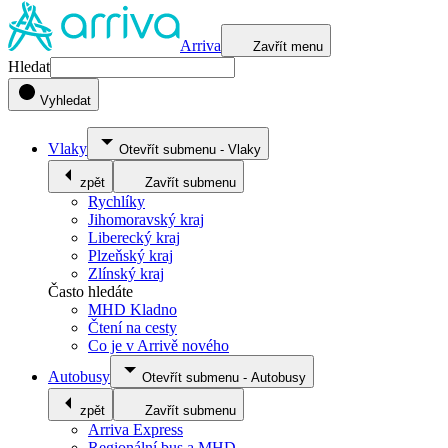
Arriva
Zavřít menu
Hledat
Vyhledat
Vlaky
Otevřít submenu
-
Vlaky
zpět
Zavřít submenu
Rychlíky
Jihomoravský kraj
Liberecký kraj
Plzeňský kraj
Zlínský kraj
Často hledáte
MHD Kladno
Čtení na cesty
Co je v Arrivě nového
Autobusy
Otevřít submenu
-
Autobusy
zpět
Zavřít submenu
Arriva Express
Regionální bus a MHD