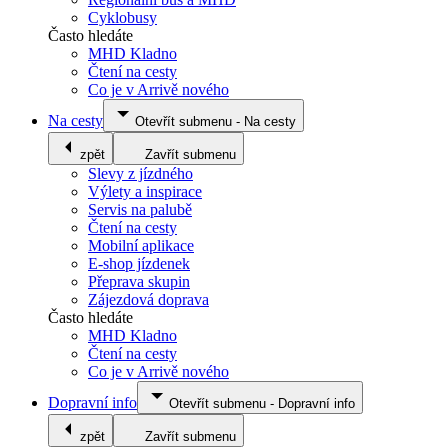
Cyklobusy
Často hledáte
MHD Kladno
Čtení na cesty
Co je v Arrivě nového
Na cesty
Otevřít submenu
-
Na cesty
zpět
Zavřít submenu
Slevy z jízdného
Výlety a inspirace
Servis na palubě
Čtení na cesty
Mobilní aplikace
E-shop jízdenek
Přeprava skupin
Zájezdová doprava
Často hledáte
MHD Kladno
Čtení na cesty
Co je v Arrivě nového
Dopravní info
Otevřít submenu
-
Dopravní info
zpět
Zavřít submenu