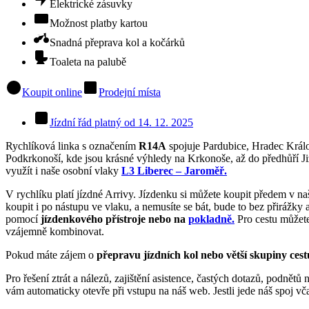
Elektrické zásuvky
Možnost platby kartou
Snadná přeprava kol a kočárků
Toaleta na palubě
Koupit online
Prodejní místa
Jízdní řád platný od 14. 12. 2025
Rychlíková linka s označením
R14A
spojuje Pardubice, Hradec Králo
Podkrkonoší, kde jsou krásné výhledy na Krkonoše, až do předhůří Jiz
využít i naše osobní vlaky
L3 Liberec – Jaroměř.
V rychlíku platí jízdné Arrivy. Jízdenku si můžete koupit předem v 
koupit i po nástupu ve vlaku, a nemusíte se bát, bude to bez přirážky 
pomocí
jízdenkového přístroje nebo na
pokladně.
Pro cestu můžet
vzájemně kombinovat.
Pokud máte zájem o
přepravu jízdních kol nebo větší skupiny cestu
Pro řešení ztrát a nálezů, zajištění asistence, častých dotazů, podnětů
vám automaticky otevře při vstupu na náš web. Jestli jede náš spoj vč