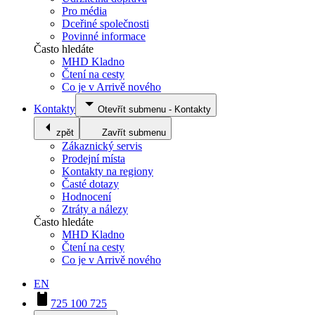
Pro média
Dceřiné společnosti
Povinné informace
Často hledáte
MHD Kladno
Čtení na cesty
Co je v Arrivě nového
Kontakty
Otevřít submenu
-
Kontakty
zpět
Zavřít submenu
Zákaznický servis
Prodejní místa
Kontakty na regiony
Časté dotazy
Hodnocení
Ztráty a nálezy
Často hledáte
MHD Kladno
Čtení na cesty
Co je v Arrivě nového
EN
725 100 725