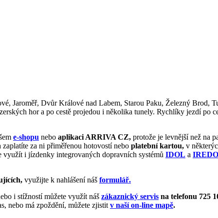
vé, Jaroměř, Dvůr Králové nad Labem, Starou Paku, Železný Brod, Tur
erských hor a po cestě projedou i několika tunely. Rychlíky jezdí po c
našem
e-shopu
nebo
aplikaci ARRIVA CZ,
protože je levnější než na p
a zaplatíte za ni přiměřenou hotovostí nebo
platební kartou,
v některýc
e využít i jízdenky integrovaných dopravních systémů
IDOL
a
IRED
jících,
využijte k nahlášení náš
formulář.
 nebo i stížností můžete využít náš
zákaznický servis
na telefonu 725 1
as, nebo má zpoždění, můžete zjistit
v naší on-line mapě
.