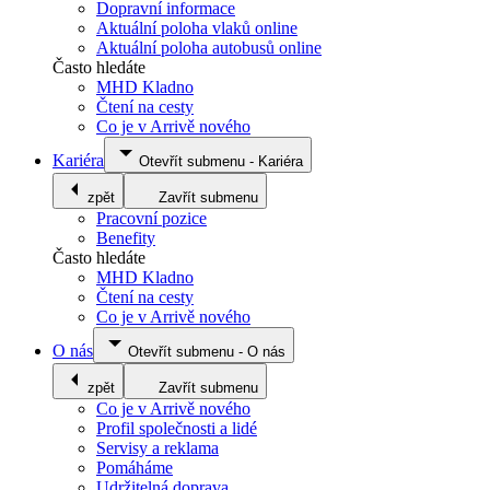
Dopravní informace
Aktuální poloha vlaků online
Aktuální poloha autobusů online
Často hledáte
MHD Kladno
Čtení na cesty
Co je v Arrivě nového
Kariéra
Otevřít submenu
-
Kariéra
zpět
Zavřít submenu
Pracovní pozice
Benefity
Často hledáte
MHD Kladno
Čtení na cesty
Co je v Arrivě nového
O nás
Otevřít submenu
-
O nás
zpět
Zavřít submenu
Co je v Arrivě nového
Profil společnosti a lidé
Servisy a reklama
Pomáháme
Udržitelná doprava